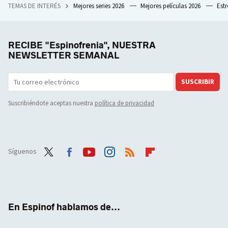
TEMAS DE INTERÉS
Mejores series 2026
Mejores películas 2026
Est
RECIBE "Espinofrenia", NUESTRA
NEWSLETTER SEMANAL
SUSCRIBIR
Suscribiéndote aceptas nuestra
política de privacidad
Síguenos
Twit
Face
Yout
Inst
RSS
Flip
ter
boo
ube
agra
boar
k
m
d
En Espinof hablamos de...