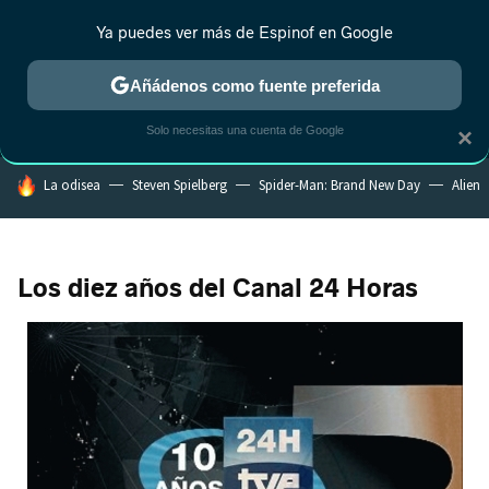
Ya puedes ver más de Espinof en Google
MENÚ
NUEVO
Añádenos como fuente preferida
CRÍTICA
ESTRENOS
REALITY
ANIME
RANKINGS CINE
RA
Solo necesitas una cuenta de Google
×
HOY SE HABLA DE
La odisea
Steven Spielberg
Spider-Man: Brand New Day
Alien
Los diez años del Canal 24 Horas