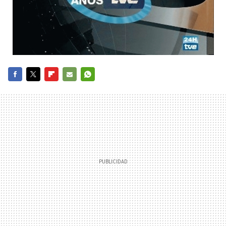
FACEBOOK
TWITTER
FLIPBOARD
E-
WHATSAPP
MAIL