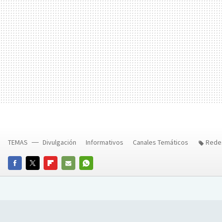
TEMAS
Divulgación
Informativos
Canales Temáticos
Rede
FACEBOOK
TWITTER
FLIPBOARD
E-
WHATSAPP
MAIL