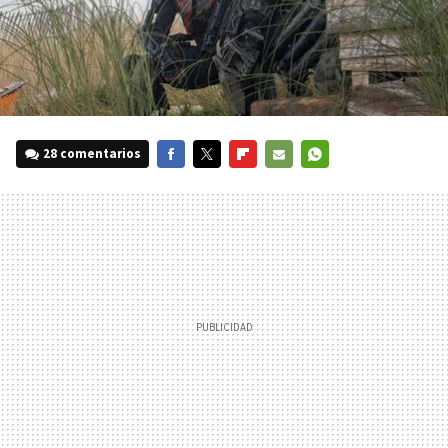
28 comentarios
FACEBOOK
TWITTER
FLIPBOARD
E-
WHATSAPP
MAIL