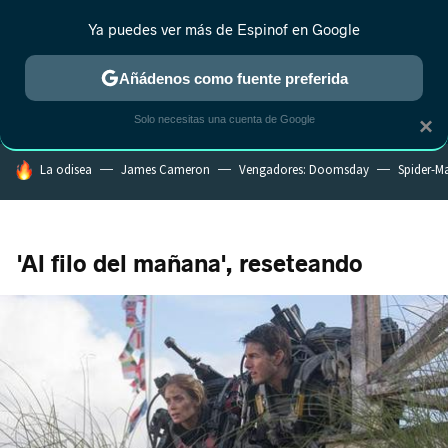
Ya puedes ver más de Espinof en Google
CRÍTICA
ESTRENOS
REALITY
ANIME
RANKINGS CINE
RA
Añádenos como fuente preferida
Solo necesitas una cuenta de Google
×
HOY SE HABLA DE
La odisea
James Cameron
Vengadores: Doomsday
Spider-M
'Al filo del mañana', reseteando