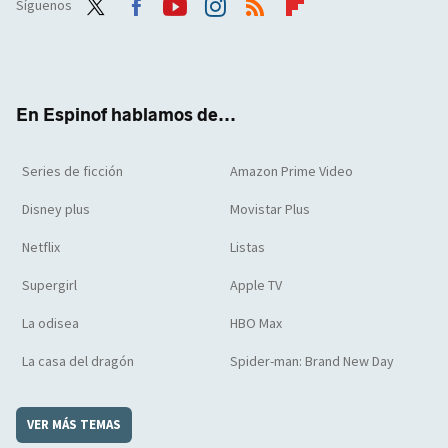
Síguenos
Twit
Face
Yout
Inst
RSS
Flip
ter
boo
ube
agra
boar
k
m
d
En Espinof hablamos de...
Series de ficción
Amazon Prime Video
Disney plus
Movistar Plus
Netflix
Listas
Supergirl
Apple TV
La odisea
HBO Max
La casa del dragón
Spider-man: Brand New Day
VER MÁS TEMAS