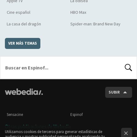
Apple TV
La odisea
Cine español
HBO Max
La casa del dragón
Spider-man: Brand New Day
VER MÁS TEMAS
BUSCA
SUBIR
Sensacine
Espinof
Otras publicaciones de Webedia
Utilizamos cookies de terceros para generar estadísticas de
audiencia y mostrar publicidad personalizada analizando tu