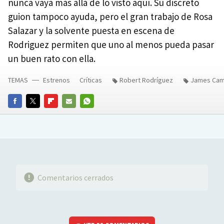
nunca vaya más allá de lo visto aquí. Su discreto
guion tampoco ayuda, pero el gran trabajo de Rosa
Salazar y la solvente puesta en escena de
Rodriguez permiten que uno al menos pueda pasar
un buen rato con ella.
TEMAS
Estrenos
Críticas
Robert Rodríguez
James Ca
FACEBOOK
TWITTER
FLIPBOARD
E-
WHATSAPP
MAIL
Comentarios cerrados