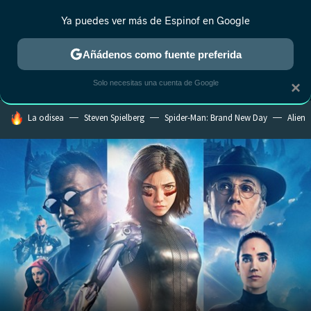
Ya puedes ver más de Espinof en Google
MENÚ
NUEVO
Añádenos como fuente preferida
CRÍTICA
ESTRENOS
REALITY
ANIME
RANKINGS CINE
RA
Solo necesitas una cuenta de Google
×
HOY SE HABLA DE
La odisea
Steven Spielberg
Spider-Man: Brand New Day
Alien