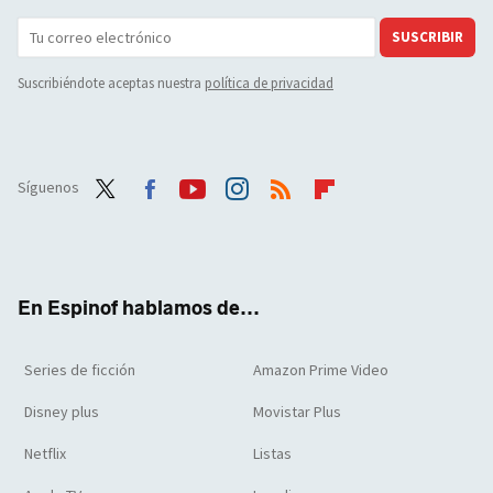
SUSCRIBIR
Suscribiéndote aceptas nuestra
política de privacidad
Síguenos
Twit
Face
Yout
Inst
RSS
Flip
ter
boo
ube
agra
boar
k
m
d
En Espinof hablamos de...
Series de ficción
Amazon Prime Video
Disney plus
Movistar Plus
Netflix
Listas