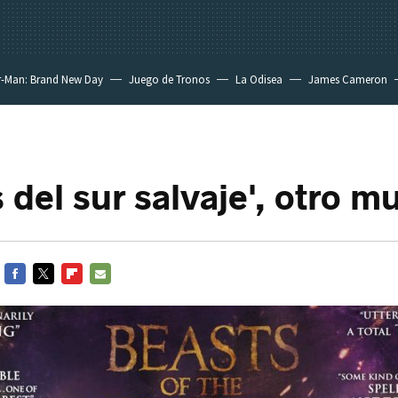
r-Man: Brand New Day
Juego de Tronos
La Odisea
James Cameron
s del sur salvaje', otro 
FACEBOOK
TWITTER
FLIPBOARD
E-
MAIL