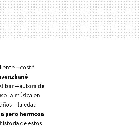
diente --costó
uvenzhané
Alibar --autora de
puso la música en
años --la edad
da pero hermosa
historia de estos