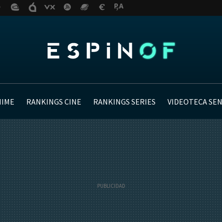
NIME
RANKINGS CINE
RANKINGS SERIES
VIDEOTECA SE