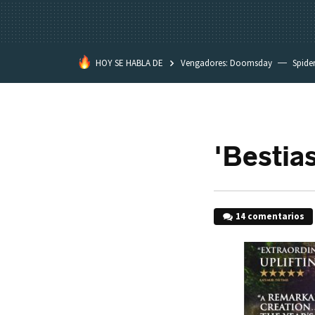
HOY SE HABLA DE
Vengadores: Doomsday
Spide
Dakota Johnson
David Lynch
'Bestia
14 comentarios