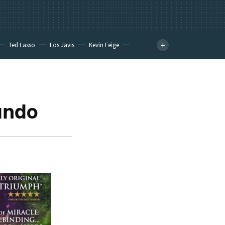
Ted Lasso
Los Javis
Kevin Feige
mundo