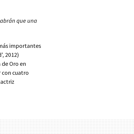
 Sabrán que una
s más importantes
', 2012)
a de Oro en
r con cuatro
actriz