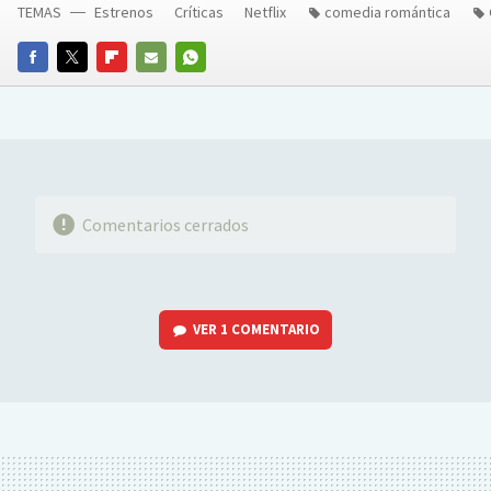
TEMAS
Estrenos
Críticas
Netflix
comedia romántica
FACEBOOK
TWITTER
FLIPBOARD
E-
WHATSAPP
MAIL
Comentarios cerrados
VER
1 COMENTARIO