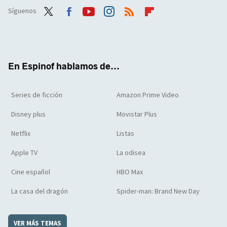
Síguenos
Twit
Face
Yout
Inst
RSS
Flip
ter
boo
ube
agra
boar
k
m
d
En Espinof hablamos de...
Series de ficción
Amazon Prime Video
Disney plus
Movistar Plus
Netflix
Listas
Apple TV
La odisea
Cine español
HBO Max
La casa del dragón
Spider-man: Brand New Day
VER MÁS TEMAS