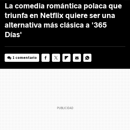
La comedia romántica polaca que
triunfa en Netflix quiere ser una
alternativa más clásica a '365
Días'
1 comentario
FACEBOOK
TWITTER
FLIPBOARD
E-
WHATSAPP
MAIL