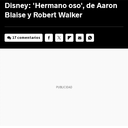
Disney: 'Hermano oso', de Aaron
Blaise y Robert Walker
17 comentarios
FACEBOOK
TWITTER
FLIPBOARD
E-
WHATSAPP
MAIL