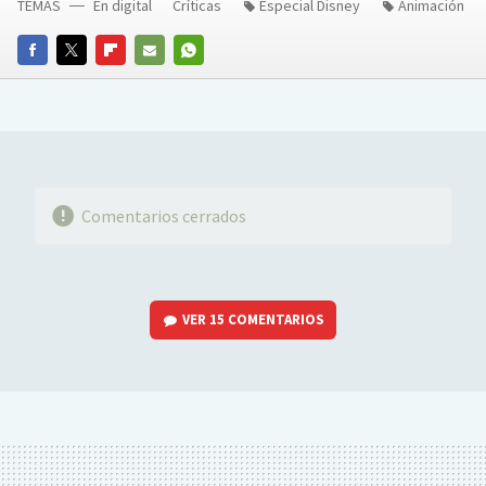
TEMAS
En digital
Críticas
Especial Disney
Animación
FACEBOOK
TWITTER
FLIPBOARD
E-
WHATSAPP
MAIL
Comentarios cerrados
VER
15 COMENTARIOS