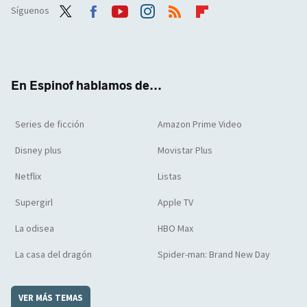
Síguenos
Twit
Face
Yout
Inst
RSS
Flip
ter
boo
ube
agra
boar
k
m
d
En Espinof hablamos de...
Series de ficción
Amazon Prime Video
Disney plus
Movistar Plus
Netflix
Listas
Supergirl
Apple TV
La odisea
HBO Max
La casa del dragón
Spider-man: Brand New Day
VER MÁS TEMAS