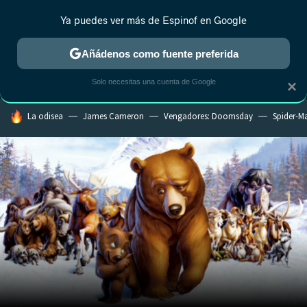
Ya puedes ver más de Espinof en Google
MENÚ
NUEVO
Añádenos como fuente preferida
CRÍTICA
ESTRENOS
REALITY
ANIME
RANKINGS CINE
RA
Solo necesitas una cuenta de Google
×
HOY SE HABLA DE
La odisea
James Cameron
Vengadores: Doomsday
Spider-M