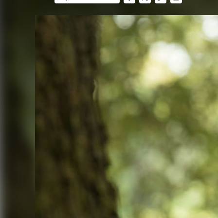
FACEBOOK
TWITTER
FLIPBOARD
E-
MAIL