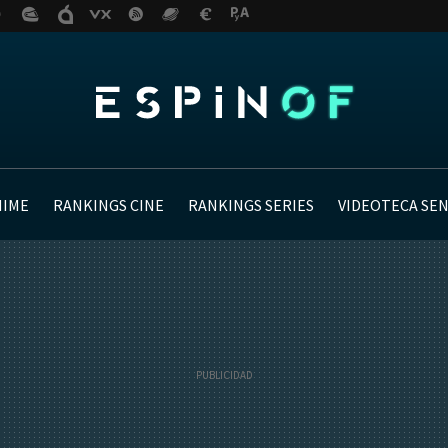
NIME
RANKINGS CINE
RANKINGS SERIES
VIDEOTECA SE