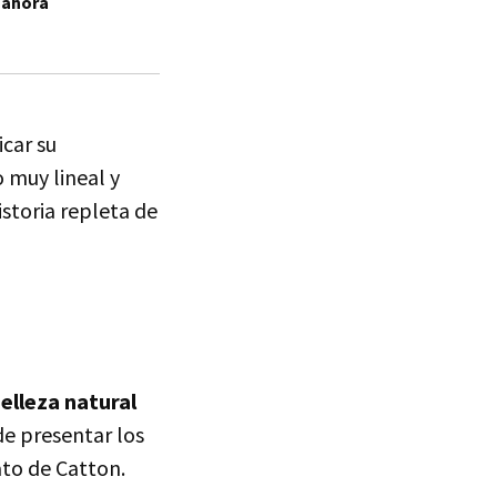
a ahora
icar su
 muy lineal y
istoria repleta de
belleza natural
de presentar los
ato de Catton.