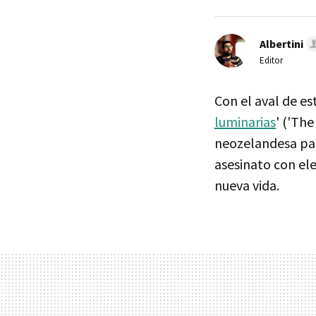
Albertini
Editor
Con el aval de e
luminarias
' ('The
neozelandesa pa
asesinato con el
nueva vida.