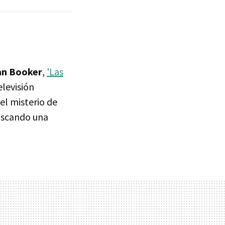
n Booker
,
'Las
elevisión
el misterio de
buscando una