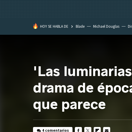
HOY SE HABLA DE
Blade
Michael Douglas
Di
'Las luminaria
drama de época
que parece
4 comentarios