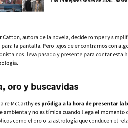
Las 19 mejores series de 2020... hast
 Catton, autora de la novela, decide romper y simplif
 para la pantalla. Pero lejos de encontrarnos con algo
onista nos lleva pasado y presente para contar esta h
ología.
a, oro y buscavidas
Claire McCarthy
es pródiga a la hora de presentar la 
 se ambienta y no es tímida cuando llega el momento 
icos como el oro o la astrología que conducen el rel