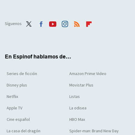
Síguenos
Twit
Face
Yout
Inst
RSS
Flip
ter
boo
ube
agra
boar
k
m
d
En Espinof hablamos de...
Series de ficción
Amazon Prime Video
Disney plus
Movistar Plus
Netflix
Listas
Apple TV
La odisea
Cine español
HBO Max
La casa del dragón
Spider-man: Brand New Day