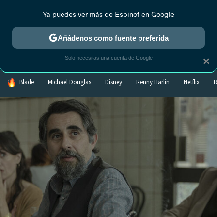
Ya puedes ver más de Espinof en Google
CRÍTICA
ESTRENOS
REALITY
ANIME
RANKINGS CINE
RA
Añádenos como fuente preferida
Solo necesitas una cuenta de Google
×
HOY SE HABLA DE
Blade
Michael Douglas
Disney
Renny Harlin
Netflix
R