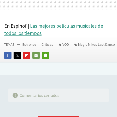
En Espinof |
Las mejores películas musicales de
todos los tiempos
TEMAS
Estrenos
Críticas
VOD
Magic Mikes Last Dance
FACEBOOK
TWITTER
FLIPBOARD
E-
WHATSAPP
MAIL
Comentarios cerrados