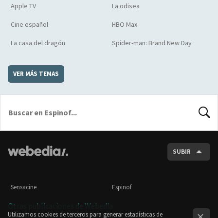
Apple TV
La odisea
Cine español
HBO Max
La casa del dragón
Spider-man: Brand New Day
VER MÁS TEMAS
BUSCA
SUBIR
Sensacine
Espinof
Otras publicaciones de Webedia
Utilizamos cookies de terceros para generar estadísticas de