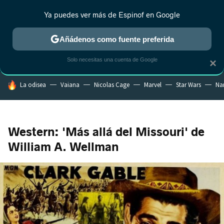
Ya puedes ver más de Espinof en Google
CRÍTICA
ESTRENOS
REALITY
ANIME
RANKINGS CINE
RA
Añádenos como fuente preferida
Solo necesitas una cuenta de Google
×
HOY SE HABLA DE
La odisea
Vaiana
Nicolas Cage
Marvel
Star Wars
Na
Western: 'Más allá del Missouri' de
William A. Wellman