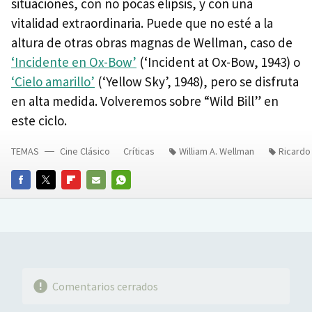
situaciones, con no pocas elipsis, y con una
vitalidad extraordinaria. Puede que no esté a la
altura de otras obras magnas de Wellman, caso de
‘Incidente en Ox-Bow’
(‘Incident at Ox-Bow, 1943) o
‘Cielo amarillo’
(‘Yellow Sky’, 1948), pero se disfruta
en alta medida. Volveremos sobre “Wild Bill” en
este ciclo.
TEMAS
Cine Clásico
Críticas
William A. Wellman
Ricardo
FACEBOOK
TWITTER
FLIPBOARD
E-
WHATSAPP
MAIL
Comentarios cerrados