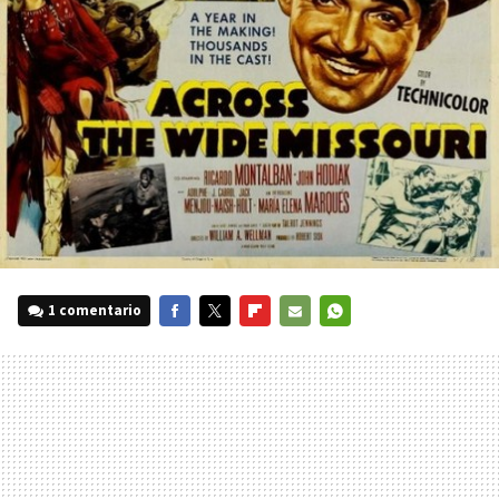
1 comentario
FACEBOOK
TWITTER
FLIPBOARD
E-
WHATSAPP
MAIL