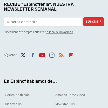
RECIBE "Espinofrenia", NUESTRA
NEWSLETTER SEMANAL
SUSCRIBIR
Suscribiéndote aceptas nuestra
política de privacidad
Síguenos
Twit
Face
Yout
Inst
RSS
Flip
ter
boo
ube
agra
boar
k
m
d
En Espinof hablamos de...
Series de ficción
Amazon Prime Video
Disney plus
Movistar Plus