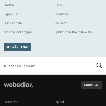
Netflix
Listas
Apple TV
La odisea
Cine español
HBO Max
La casa del dragón
Spider-man: Brand New Day
VER MÁS TEMAS
BUSCA
SUBIR
Sensacine
Espinof