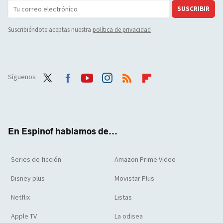
SUSCRIBIR
Suscribiéndote aceptas nuestra
política de privacidad
Síguenos
Twit
Face
Yout
Inst
RSS
Flip
ter
boo
ube
agra
boar
k
m
d
En Espinof hablamos de...
Series de ficción
Amazon Prime Video
Disney plus
Movistar Plus
Netflix
Listas
Apple TV
La odisea