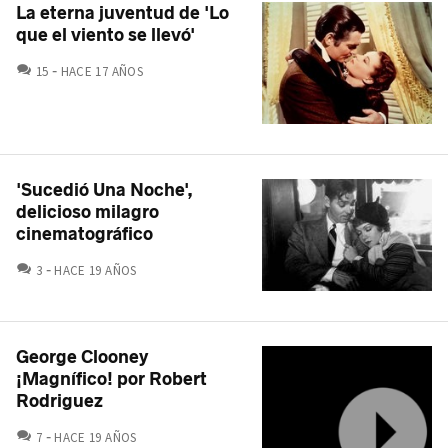
La eterna juventud de 'Lo
que el viento se llevó'
COMENTARIOS
15
HACE 17 AÑOS
'Sucedió Una Noche',
delicioso milagro
cinematográfico
COMENTARIOS
3
HACE 19 AÑOS
George Clooney
¡Magnífico! por Robert
Rodriguez
COMENTARIOS
7
HACE 19 AÑOS