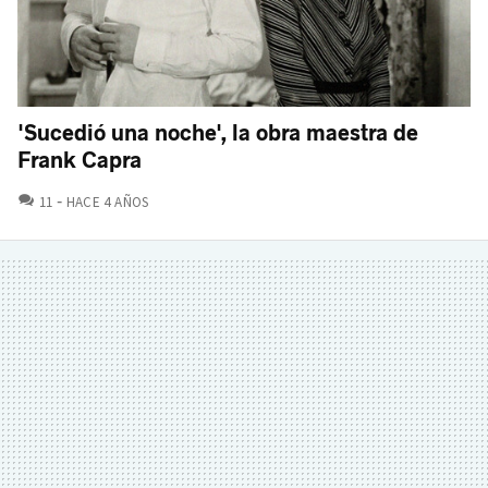
'Sucedió una noche', la obra maestra de
Frank Capra
COMENTARIOS
11
HACE 4 AÑOS