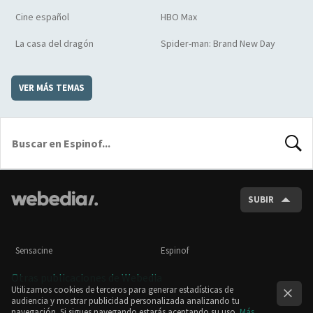
Cine español
HBO Max
La casa del dragón
Spider-man: Brand New Day
VER MÁS TEMAS
BUSCA
SUBIR
Sensacine
Espinof
Otras publicaciones de Webedia
Utilizamos cookies de terceros para generar estadísticas de
audiencia y mostrar publicidad personalizada analizando tu
navegación. Si sigues navegando estarás aceptando su uso.
Más