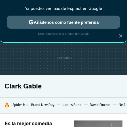
Ya puedes ver más de Espinof en Google
CRÍTICA
ESTRENOS
REALITY
ANIME
RANKINGS CINE
RA
Añádenos como fuente preferida
Solo necesitas una cuenta de Google
×
Clark Gable
HOY SE HABLA DE
Spider-Man: Brand New Day
James Bond
David Fincher
Netfli
Es la mejor comedia