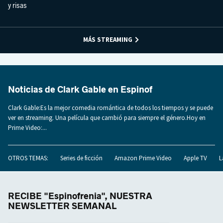
y risas
MÁS STREAMING
Noticias de Clark Gable en Espinof
Clark Gable:Es la mejor comedia romántica de todos los tiempos y se puede
ver en streaming. Una película que cambió para siempre el género.Hoy en
Prime Video:...
OTROS TEMAS:
Series de ficción
Amazon Prime Video
Apple TV
L
RECIBE "Espinofrenia", NUESTRA
NEWSLETTER SEMANAL