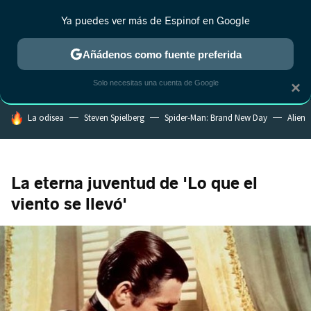
Ya puedes ver más de Espinof en Google
CRÍTICA
ESTRENOS
REALITY
ANIME
RANKINGS CINE
RA
Añádenos como fuente preferida
Solo necesitas una cuenta de Google
×
HOY SE HABLA DE
La odisea
Steven Spielberg
Spider-Man: Brand New Day
Alien
La eterna juventud de 'Lo que el
viento se llevó'