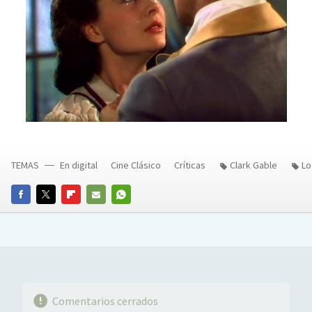
TEMAS
En digital
Cine Clásico
Críticas
Clark Gable
Lo
FACEBOOK
TWITTER
FLIPBOARD
E-
WHATSAPP
MAIL
Comentarios cerrados