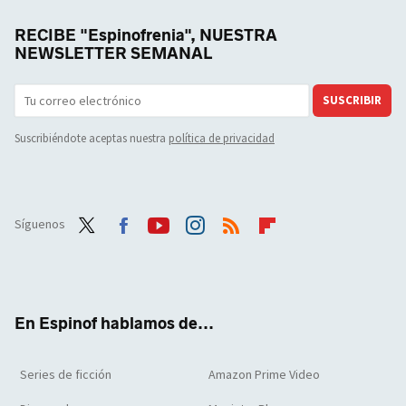
RECIBE "Espinofrenia", NUESTRA
NEWSLETTER SEMANAL
SUSCRIBIR
Suscribiéndote aceptas nuestra
política de privacidad
Síguenos
Twit
Face
Yout
Inst
RSS
Flip
ter
boo
ube
agra
boar
k
m
d
En Espinof hablamos de...
Series de ficción
Amazon Prime Video