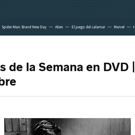
Spider-Man: Brand New Day
Alien
El juego del calamar
Marvel
H
s de la Semana en DVD |
bre