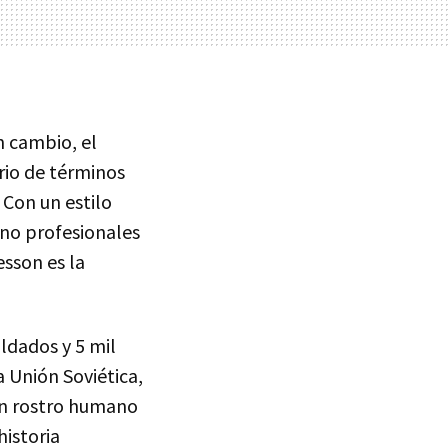
n cambio, el
rio de términos
 Con un estilo
 no profesionales
esson es la
oldados y 5 mil
a Unión Soviética,
con rostro humano
istoria