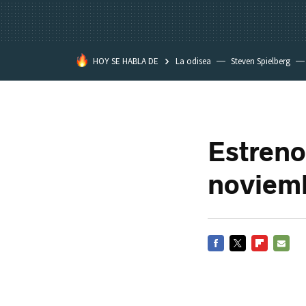
HOY SE HABLA DE
La odisea
Steven Spielberg
Star Wars
Estreno
noviem
FACEBOOK
TWITTER
FLIPBOARD
E-
MAIL