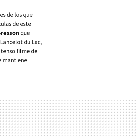
eres de los que
culas de este
Bresson
que
 Lancelot du Lac,
tenso filme de
te mantiene