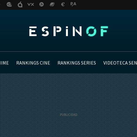
NIME
RANKINGS CINE
RANKINGS SERIES
VIDEOTECA SE