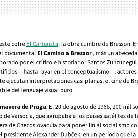
 este cofre
El Carterista
, la obra cumbre de Bresson. E
 el documental
El Camino a Bresso
n, más un abeceda
orado por el crítico e historiador Santos Zunzunegui.
rtificios —hasta rayar en el conceptualismo—, actores
 ejecutan interpretaciones casi planas, el cine de Br
ble del lenguaje visual puro.
imavera de Praga
. El 20 de agosto de 1968, 200 mil s
 de Varsocia, que agrupaba a los países satélites de l
tera de Checoslovaquia para poner fin al socialismo 
l presidente Alexander Dubček, en un período que la h