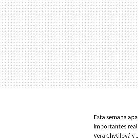
Esta semana apar
importantes reali
Vera Chytilová y 