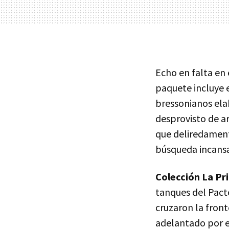
Echo en falta en
paquete incluye
bressonianos elab
desprovisto de a
que deliredamente
búsqueda incansa
Colección La Pr
tanques del Pacto
cruzaron la fron
adelantado por e