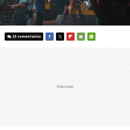
25 comentarios
FACEBOOK
TWITTER
FLIPBOARD
E-
WHATSAPP
MAIL