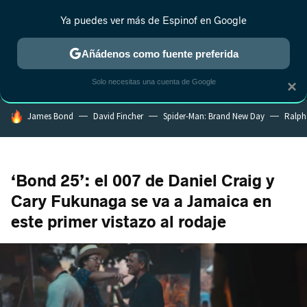
Ya puedes ver más de Espinof en Google
MENÚ
NUEVO
Añádenos como fuente preferida
CRÍTICA
ESTRENOS
REALITY
ANIME
RANKINGS CINE
RA
Solo necesitas una cuenta de Google
×
HOY SE HABLA DE
James Bond
David Fincher
Spider-Man: Brand New Day
Ralph
‘Bond 25’: el 007 de Daniel Craig y
Cary Fukunaga se va a Jamaica en
este primer vistazo al rodaje