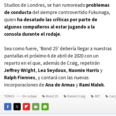
Studios de Londres, se han rumoreado
problemas
de conducta
del siempre controvertido Fukunaga,
quien
ha desatado las críticas por parte de
algunos compañeros al estar jugando a la
consola durante el rodaje
.
Sea como fuere, 'Bond 25' debería llegar a nuestras
pantallas el próximo 6 de abril de 2020 con un
reparto en el que, además de Craig, repetirán
Jeffrey Wright
,
Lea Seydoux
,
Naomie Harris
y
Ralph Fiennes
, y contará con las nuevas
incorporaciones de
Ana de Armas
y
Rami Malek
.
TEMAS
En rodaje
Bond 25
Daniel Craig
007
Cary
FACEBOOK
TWITTER
FLIPBOARD
E-
WHATSAPP