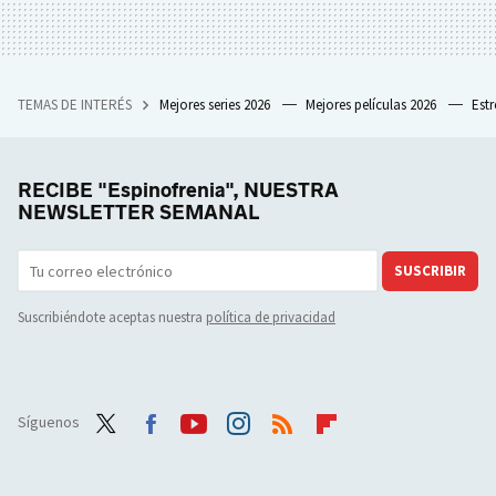
TEMAS DE INTERÉS
Mejores series 2026
Mejores películas 2026
Est
RECIBE "Espinofrenia", NUESTRA
NEWSLETTER SEMANAL
SUSCRIBIR
Suscribiéndote aceptas nuestra
política de privacidad
Síguenos
Twit
Face
Yout
Inst
RSS
Flip
ter
boo
ube
agra
boar