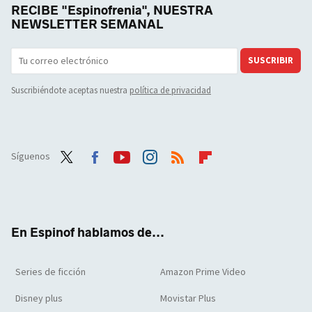
RECIBE "Espinofrenia", NUESTRA
NEWSLETTER SEMANAL
SUSCRIBIR
Suscribiéndote aceptas nuestra
política de privacidad
Síguenos
Twit
Face
Yout
Inst
RSS
Flip
ter
boo
ube
agra
boar
k
m
d
En Espinof hablamos de...
Series de ficción
Amazon Prime Video
Disney plus
Movistar Plus