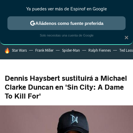
Ya puedes ver más de Espinof en Google
MENÚ
NUEVO
Añádenos como fuente preferida
CRÍTICA
ESTRENOS
REALITY
ANIME
RANKINGS CINE
RA
Solo necesitas una cuenta de Google
×
HOY SE HABLA DE
Star Wars
Frank Miller
Spider-Man
Ralph Fiennes
Ted Las
Dennis Haysbert sustituirá a Michael
Clarke Duncan en 'Sin City: A Dame
To Kill For'