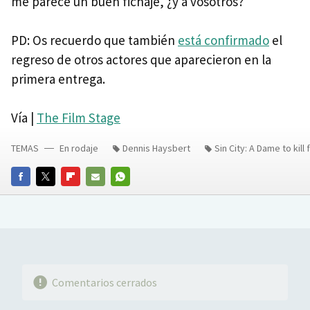
me parece un buen fichaje, ¿y a vosotros?
PD: Os recuerdo que también
está confirmado
el
regreso de otros actores que aparecieron en la
primera entrega.
Vía |
The Film Stage
TEMAS
En rodaje
Dennis Haysbert
Sin City: A Dame to kill 
FACEBOOK
TWITTER
FLIPBOARD
E-
WHATSAPP
MAIL
Comentarios cerrados