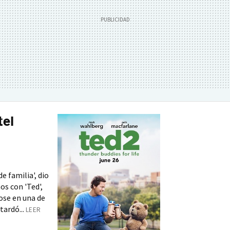
tel
e familia', dio
ños con 'Ted',
ose en una de
tardó...
LEER