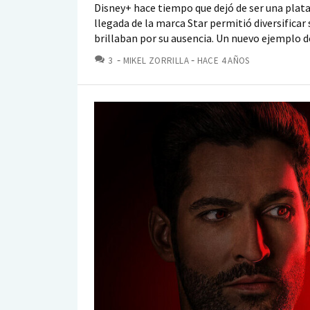
Disney+ hace tiempo que dejó de ser una plat
llegada de la marca Star permitió diversifica
brillaban por su ausencia. Un nuevo ejemplo de
COMENTARIOS
3
MIKEL ZORRILLA
HACE 4 AÑOS