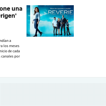
opone una
rigen'
ndían a
ra los meses
nicio de cada
 canales por