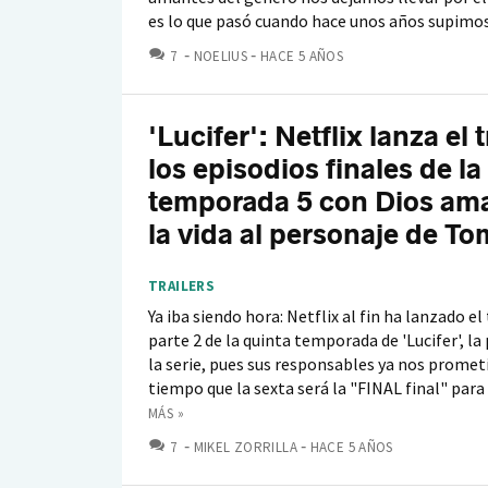
es lo que pasó cuando hace unos años supimos.
COMENTARIOS
7
NOELIUS
HACE 5 AÑOS
'Lucifer': Netflix lanza el t
los episodios finales de la
temporada 5 con Dios am
la vida al personaje de Tom
TRAILERS
Ya iba siendo hora: Netflix al fin ha lanzado el 
parte 2 de la quinta temporada de 'Lucifer', l
la serie, pues sus responsables ya nos promet
tiempo que la sexta será la "FINAL final" para 
MÁS »
COMENTARIOS
7
MIKEL ZORRILLA
HACE 5 AÑOS