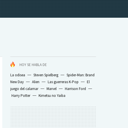
HOY SE HABLA DE
La odisea
Steven Spielberg
Spider-Man: Brand
New Day
Alien
Las guerreras K-Pop
El
juego del calamar
Marvel
Harrison Ford
Harry Potter
Kimetsu no Yaiba