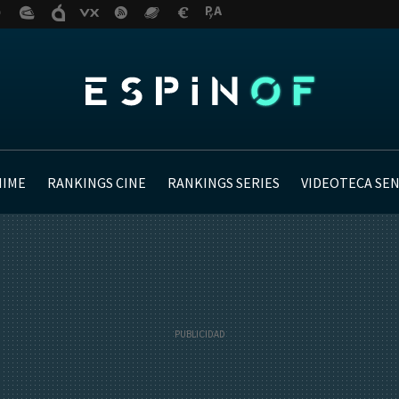
NIME
RANKINGS CINE
RANKINGS SERIES
VIDEOTECA SE