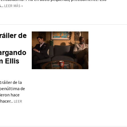
..
LEER MÁS »
ráiler de
argando
 Ellis
tráiler de la
a penúltima de
ieron hace
hacer...
LEER