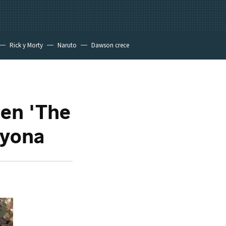
Rick y Morty
Naruto
Dawson crece
en 'The
ayona