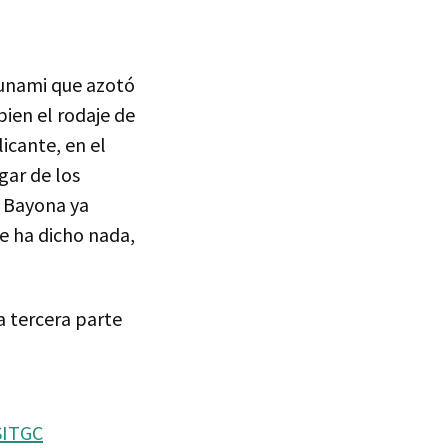
sunami que azotó
bien el rodaje de
icante, en el
gar de los
n Bayona ya
se ha dicho nada,
la tercera parte
SITGC