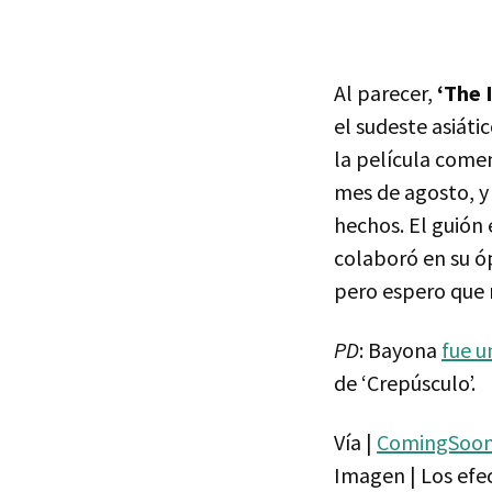
Al parecer,
‘The 
el sudeste asiáti
la película comen
mes de agosto, y 
hechos. El guión
colaboró en su óp
pero espero que 
PD
: Bayona
fue u
de ‘Crepúsculo’.
Vía |
ComingSoo
Imagen | Los efe