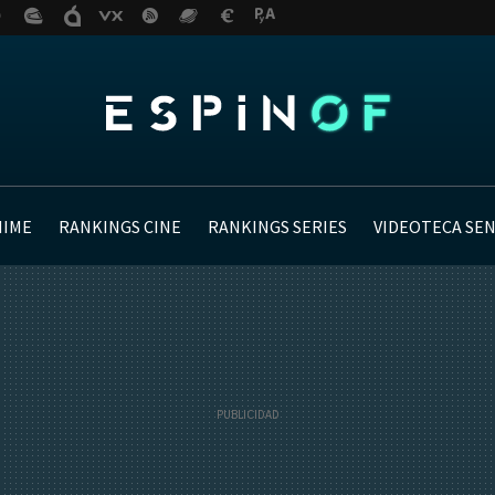
NIME
RANKINGS CINE
RANKINGS SERIES
VIDEOTECA SE