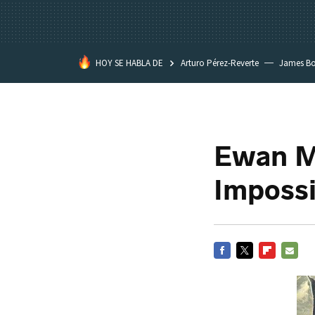
HOY SE HABLA DE
Arturo Pérez-Reverte
James B
Ewan M
Impossi
FACEBOOK
TWITTER
FLIPBOARD
E-
MAIL