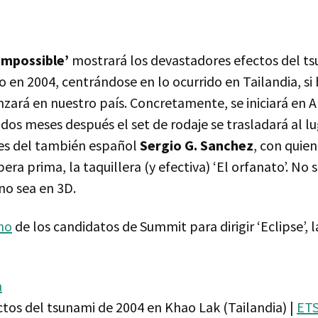
Impossible’
mostrará los devastadores efectos del t
co en 2004, centrándose en lo ocurrido en Tailandia, si 
zará en nuestro país. Concretamente, se iniciará en Al
dos meses después el set de rodaje se trasladará al lu
 es del también español
Sergio G. Sanchez
, con quie
era prima, la taquillera (y efectiva) ‘El orfanato’. No 
no sea en 3D.
no
de los candidatos de Summit para dirigir ‘Eclipse’, 
n
ctos del tsunami de 2004 en Khao Lak (Tailandia) |
ET