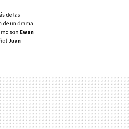
ás de las
ón de un drama
como son
Ewan
añol
Juan