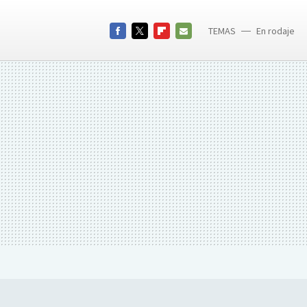
TEMAS
En rodaje
Summit E
FACEBOOK
TWITTER
FLIPBOARD
E-
MAIL