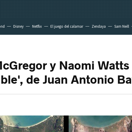
ond
Disney
Netflix
El juego del calamar
Zendaya
Sam Neill
cGregor y Naomi Watts 
ble', de Juan Antonio B