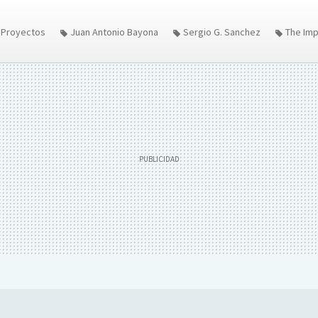
Proyectos
Juan Antonio Bayona
Sergio G. Sanchez
The Imp
ntertainment
Lo imposible
Ewan McGregor
Naomi Watts