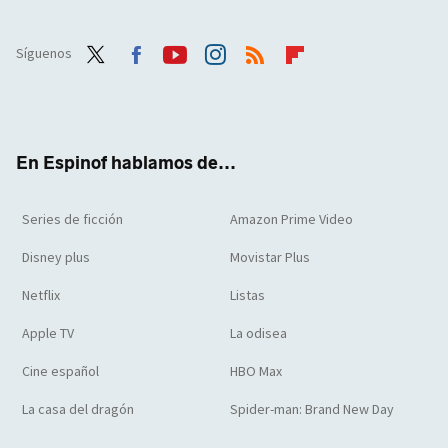
Síguenos
Twit
Face
Yout
Inst
RSS
Flip
ter
boo
ube
agra
boar
k
m
d
En Espinof hablamos de...
Series de ficción
Amazon Prime Video
Disney plus
Movistar Plus
Netflix
Listas
Apple TV
La odisea
Cine español
HBO Max
La casa del dragón
Spider-man: Brand New Day