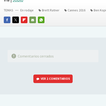
TEMAS
En rodaje
Brett Ratner
Cannes 2016
Ben Kopi
FACEBOOK
TWITTER
FLIPBOARD
E-
WHATSAPP
MAIL
Comentarios cerrados
VER
2 COMENTARIOS