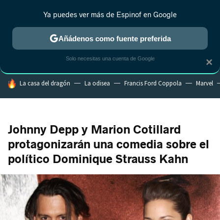
Ya puedes ver más de Espinof en Google
CRÍTICA
ESTRENOS
REALITY
ANIME
RANKINGS CINE
RA
Añádenos como fuente preferida
Solo necesitas una cuenta de Google
×
HOY SE HABLA DE
La casa del dragón
La odisea
Francis Ford Coppola
Marvel
Johnny Depp y Marion Cotillard
protagonizarán una comedia sobre el
político Dominique Strauss Kahn