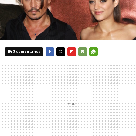
2 comentarios
FACEBOOK
TWITTER
FLIPBOARD
E-
WHATSAPP
MAIL