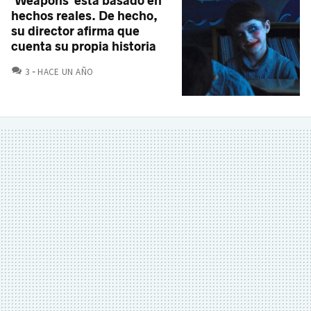
'Weapons' está basado en
hechos reales. De hecho,
su director afirma que
cuenta su propia historia
COMENTARIOS
3
HACE UN AÑO