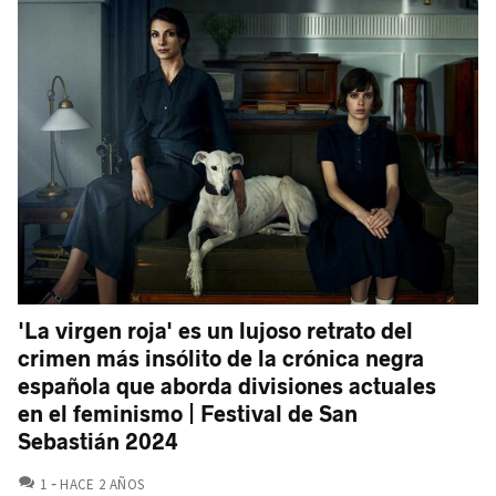
'La virgen roja' es un lujoso retrato del
crimen más insólito de la crónica negra
española que aborda divisiones actuales
en el feminismo | Festival de San
Sebastián 2024
COMENTARIOS
1
HACE 2 AÑOS