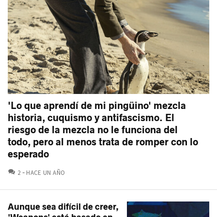
'Lo que aprendí de mi pingüino' mezcla
historia, cuquismo y antifascismo. El
riesgo de la mezcla no le funciona del
todo, pero al menos trata de romper con lo
esperado
COMENTARIOS
2
HACE UN AÑO
Aunque sea difícil de creer,