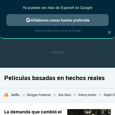
Ya puedes ver más de Espinof en Google
MENÚ
NUEVO
Añádenos como fuente preferida
CRÍTICA
ESTRENOS
REALITY
ANIME
RANKINGS CINE
RA
Solo necesitas una cuenta de Google
×
Películas basadas en hechos reales
HOY SE HABLA DE
Netflix
Morgan Freeman
Star Wars
Renny Harlin
Ralph F
La demanda que cambió el