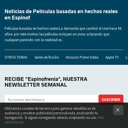
Noticias de Películas basadas en hechos reales
en Espinof
Películas basadas en hechos reales:La demanda que cambió el cine hace 94
años: por este motivo las películas incluyen un aviso aclarando que
cualquier parecido con la realidad es..
OTROS TEMAS:
Series de ficción
Amazon Prime Video
Apple TV
L
RECIBE "Espinofrenia", NUESTRA
NEWSLETTER SEMANAL
SUSCRIBIR
Utilizamos cookies de terceros para generar estadísticas de
Suscribiéndote aceptas nuestra
política de privacidad
audiencia y mostrar publicidad personalizada analizando tu
navegación. Si sigues navegando estarás aceptando su uso.
Más
información