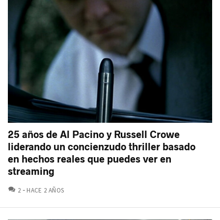
25 años de Al Pacino y Russell Crowe
liderando un concienzudo thriller basado
en hechos reales que puedes ver en
streaming
COMENTARIOS
2
HACE 2 AÑOS