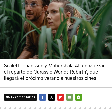
Scalett Johansson y Mahershala Ali encabezan
el reparto de 'Jurassic World: Rebirth', que
llegará el próximo verano a nuestros cines
15 comentarios
FACEBOOK
TWITTER
FLIPBOARD
E-
WHATSAPP
MAIL