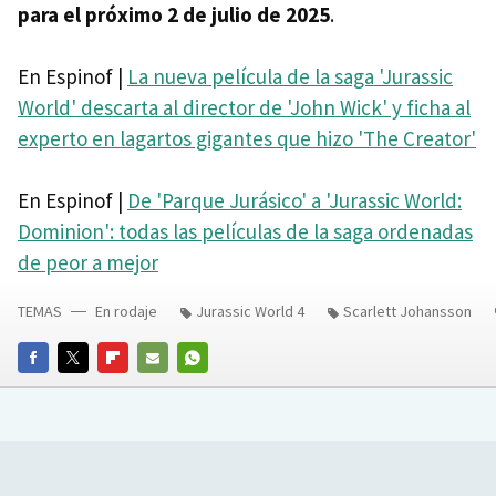
para el próximo 2 de julio de 2025
.
En Espinof |
La nueva película de la saga 'Jurassic
World' descarta al director de 'John Wick' y ficha al
experto en lagartos gigantes que hizo 'The Creator'
En Espinof |
De 'Parque Jurásico' a 'Jurassic World:
Dominion': todas las películas de la saga ordenadas
de peor a mejor
TEMAS
En rodaje
Jurassic World 4
Scarlett Johansson
FACEBOOK
TWITTER
FLIPBOARD
E-
WHATSAPP
MAIL