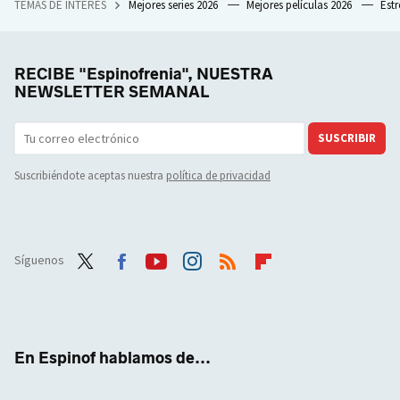
TEMAS DE INTERÉS
Mejores series 2026
Mejores películas 2026
Est
RECIBE "Espinofrenia", NUESTRA
NEWSLETTER SEMANAL
SUSCRIBIR
Suscribiéndote aceptas nuestra
política de privacidad
Síguenos
Twit
Face
Yout
Inst
RSS
Flip
ter
boo
ube
agra
boar
k
m
d
En Espinof hablamos de...