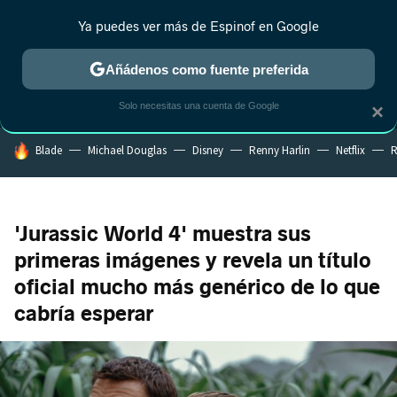
Ya puedes ver más de Espinof en Google
MENÚ
NUEVO
Añádenos como fuente preferida
CRÍTICA
ESTRENOS
REALITY
ANIME
RANKINGS CINE
RA
Solo necesitas una cuenta de Google
×
HOY SE HABLA DE
Blade
Michael Douglas
Disney
Renny Harlin
Netflix
R
'Jurassic World 4' muestra sus
primeras imágenes y revela un título
oficial mucho más genérico de lo que
cabría esperar