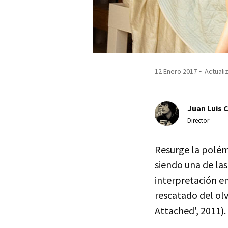
12 Enero 2017
Actuali
Juan Luis 
Director
Resurge la polém
siendo una de la
interpretación e
rescatado del olv
Attached', 2011).