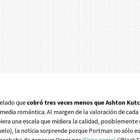
elado que
cobró tres veces menos que Ashton Kut
omedia romántica. Al margen de la valoración de cad
biera una escala que midiera la calidad, posiblemente e
suelo), la noticia sorprende porque Portman no sólo e
e acababa de ganar un Oscar por
'Cisne negro'
('Black S