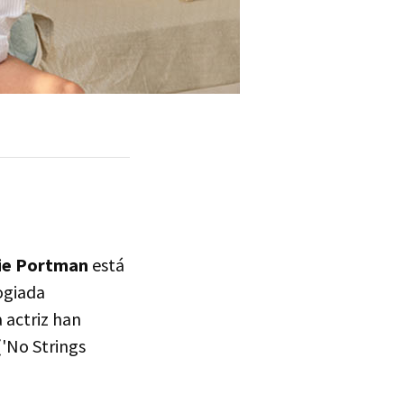
ie Portman
está
ogiada
 actriz han
'No Strings