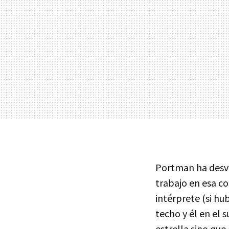
Portman ha desv
trabajo en esa c
intérprete (si hu
techo y él en el 
estrella sino qu