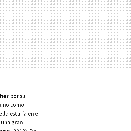
cher
por su
a uno como
lla estaría en el
s una gran
wan', 2010). De