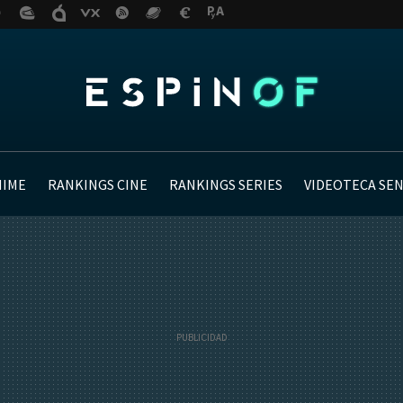
NIME
RANKINGS CINE
RANKINGS SERIES
VIDEOTECA SE