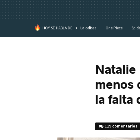
HOY SE HABLA DE
La odisea
One Piece
Spid
Natalie
menos q
la falt
119 comentarios