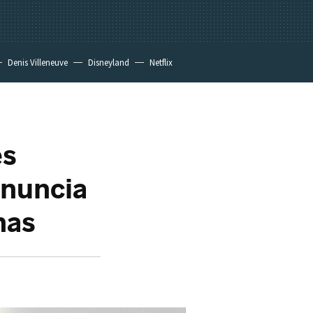
Denis Villeneuve
Disneyland
Netflix
es
enuncia
nas