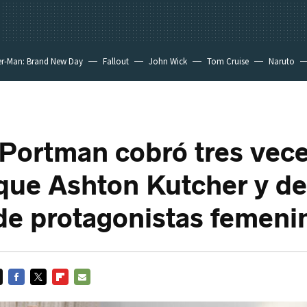
er-Man: Brand New Day
Fallout
John Wick
Tom Cruise
Naruto
 Portman cobró tres vec
ue Ashton Kutcher y d
a de protagonistas femeni
FACEBOOK
TWITTER
FLIPBOARD
E-