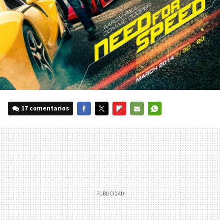
17 comentarios
FACEBOOK
TWITTER
FLIPBOARD
E-
WHATSAPP
MAIL