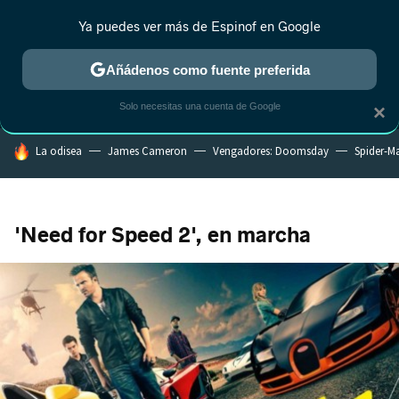
Ya puedes ver más de Espinof en Google
MENÚ
NUEVO
Añádenos como fuente preferida
CRÍTICA
ESTRENOS
REALITY
ANIME
RANKINGS CINE
RA
Solo necesitas una cuenta de Google
×
HOY SE HABLA DE
La odisea
James Cameron
Vengadores: Doomsday
Spider-M
'Need for Speed 2', en marcha