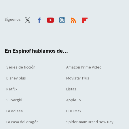
Síguenos
Twit
Face
Yout
Inst
RSS
Flip
ter
boo
ube
agra
boar
k
m
d
En Espinof hablamos de...
Series de ficción
Amazon Prime Video
Disney plus
Movistar Plus
Netflix
Listas
Supergirl
Apple TV
La odisea
HBO Max
La casa del dragón
Spider-man: Brand New Day