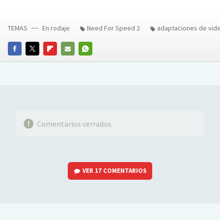
TEMAS
En rodaje
Need For Speed 2
adaptaciones de vid
FACEBOOK
TWITTER
FLIPBOARD
E-
WHATSAPP
MAIL
Comentarios cerrados
VER
17 COMENTARIOS