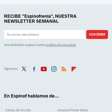
RECIBE "Espinofrenia", NUESTRA
NEWSLETTER SEMANAL
SUSCRIBIR
Suscribiéndote aceptas nuestra
política de privacidad
Síguenos
Twit
Face
Yout
Inst
RSS
Flip
ter
boo
ube
agra
boar
k
m
d
En Espinof hablamos de...
Series de ficción
Amazon Prime Video