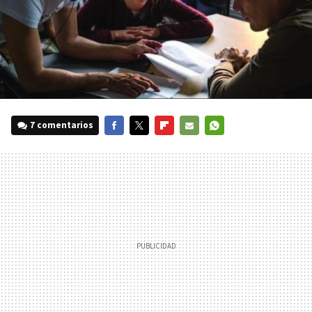
7 comentarios
FACEBOOK
TWITTER
FLIPBOARD
E-
WHATSAPP
MAIL