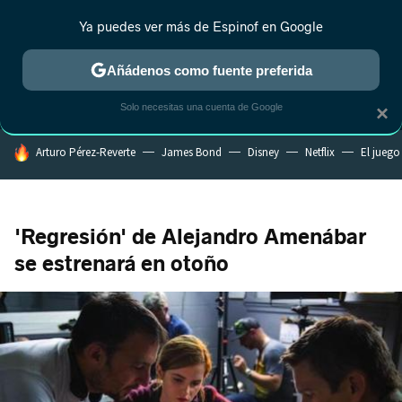
Ya puedes ver más de Espinof en Google
MENÚ
NUEVO
Añádenos como fuente preferida
CRÍTICA
ESTRENOS
REALITY
ANIME
RANKINGS CINE
RA
Solo necesitas una cuenta de Google
×
HOY SE HABLA DE
Arturo Pérez-Reverte
James Bond
Disney
Netflix
El juego
'Regresión' de Alejandro Amenábar
se estrenará en otoño