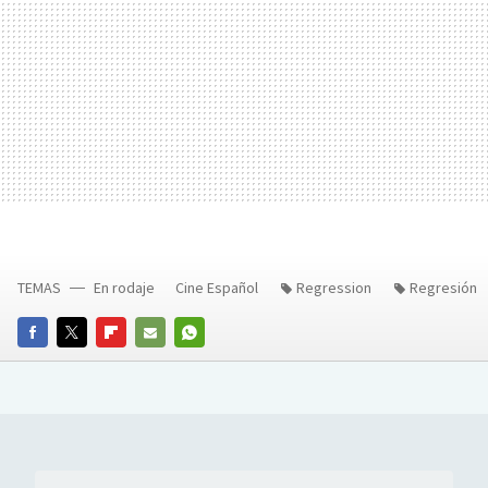
TEMAS
En rodaje
Cine Español
Regression
Regresión
FACEBOOK
TWITTER
FLIPBOARD
E-
WHATSAPP
MAIL