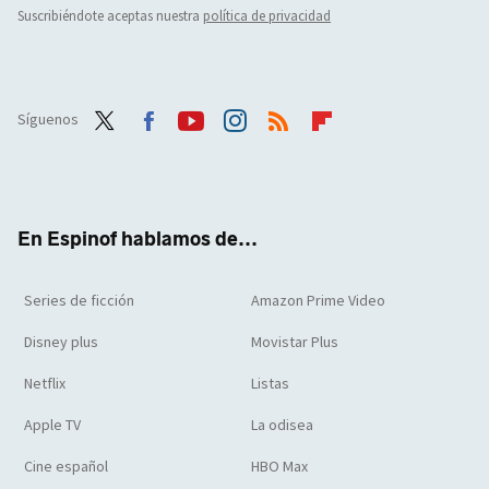
Suscribiéndote aceptas nuestra
política de privacidad
Síguenos
Twit
Face
Yout
Inst
RSS
Flip
ter
boo
ube
agra
boar
k
m
d
En Espinof hablamos de...
Series de ficción
Amazon Prime Video
Disney plus
Movistar Plus
Netflix
Listas
Apple TV
La odisea
Cine español
HBO Max