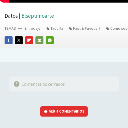
Datos |
Elseptimoarte
TEMAS
En rodaje
Taquilla
Fast & Furious 7
Cömo sobr
FACEBOOK
TWITTER
FLIPBOARD
E-
WHATSAPP
MAIL
Comentarios cerrados
VER
4 COMENTARIOS