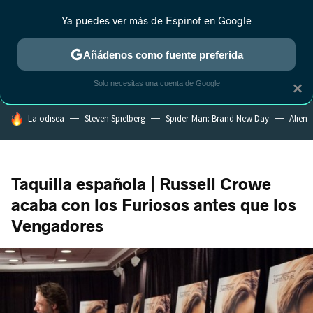
Ya puedes ver más de Espinof en Google
MENÚ
NUEVO
Añádenos como fuente preferida
CRÍTICA
ESTRENOS
REALITY
ANIME
RANKINGS CINE
RA
Solo necesitas una cuenta de Google
×
HOY SE HABLA DE
La odisea
Steven Spielberg
Spider-Man: Brand New Day
Alien
Taquilla española | Russell Crowe
acaba con los Furiosos antes que los
Vengadores