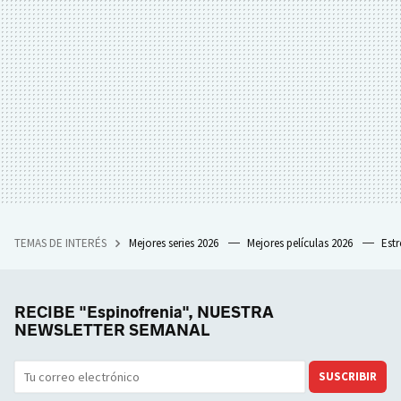
TEMAS DE INTERÉS
Mejores series 2026
Mejores películas 2026
Est
RECIBE "Espinofrenia", NUESTRA
NEWSLETTER SEMANAL
SUSCRIBIR