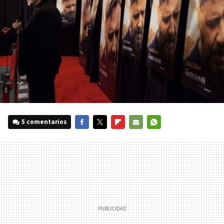
5 comentarios
FACEBOOK
TWITTER
FLIPBOARD
E-
WHATSAPP
MAIL