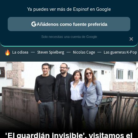
Ya puedes ver más de Espinof en Google
MENÚ
NUEVO
Añádenos como fuente preferida
CRÍTICA
ESTRENOS
REALITY
ANIME
RANKINGS CINE
RA
Solo necesitas una cuenta de Google
×
HOY SE HABLA DE
La odisea
Steven Spielberg
Nicolas Cage
Las guerreras K-Pop
'El guardián invisible', visitamos el