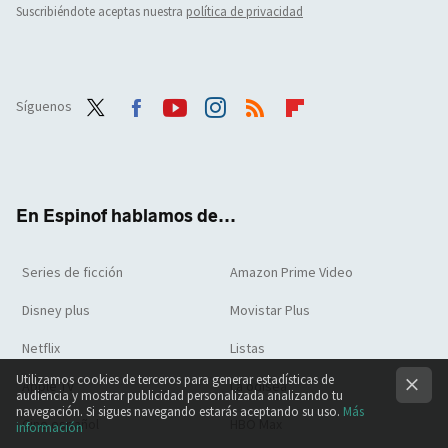
Suscribiéndote aceptas nuestra
política de privacidad
Síguenos
Twit
Face
Yout
Inst
RSS
Flip
ter
boo
ube
agra
boar
k
m
d
En Espinof hablamos de...
Series de ficción
Amazon Prime Video
Disney plus
Movistar Plus
Netflix
Listas
Utilizamos cookies de terceros para generar estadísticas de
Apple TV
La odisea
audiencia y mostrar publicidad personalizada analizando tu
navegación. Si sigues navegando estarás aceptando su uso.
Más
Cine español
HBO Max
información