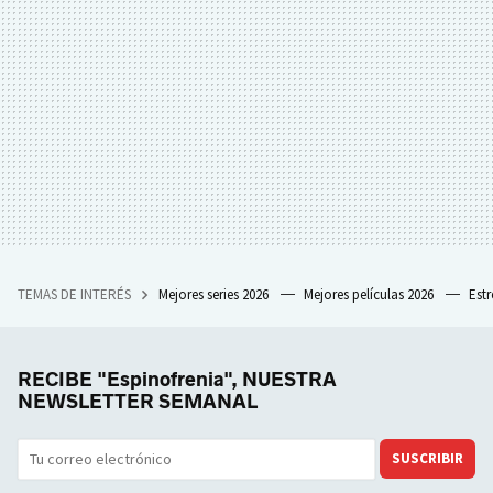
TEMAS DE INTERÉS
Mejores series 2026
Mejores películas 2026
Est
RECIBE "Espinofrenia", NUESTRA
NEWSLETTER SEMANAL
SUSCRIBIR