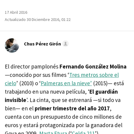
17 Abril 2016
Actualizado 30 Diciembre 2016, 01:22
Chus Pérez Girón
El director pamplonés
Fernando González Molina
—conocido por sus filmes ‘
Tres metros sobre el
cielo
’ (2010) o ‘
Palmeras en la nieve’
(2015)— está
trabajando en una nueva película, ‘
El guardián
invisible
'. La cinta, que se estrenará —si todo va
bien— en el
primer trimestre del año 2017
,
cuenta con un presupuesto de cinco millones de
euros y estará protagonizada por la ganadora del
Goya en 2009,
Marta Etura
(‘
Celda 211
’).