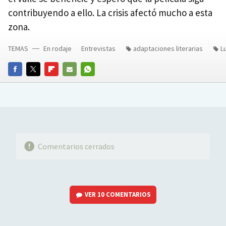
contribuyendo a ello. La crisis afectó mucho a esta
zona.
TEMAS
En rodaje
Entrevistas
adaptaciones literarias
L
FACEBOOK
TWITTER
FLIPBOARD
E-
WHATSAPP
MAIL
Comentarios cerrados
VER
10 COMENTARIOS