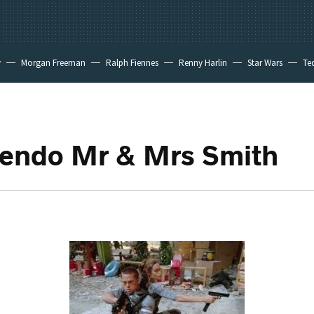
y
Morgan Freeman
Ralph Fiennes
Renny Harlin
Star Wars
Te
 New Day
iendo Mr & Mrs Smith