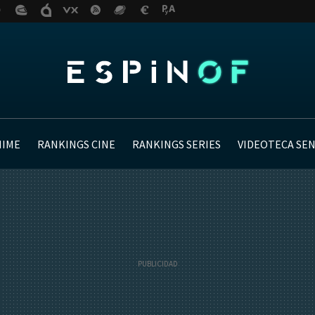
NIME
RANKINGS CINE
RANKINGS SERIES
VIDEOTECA SE