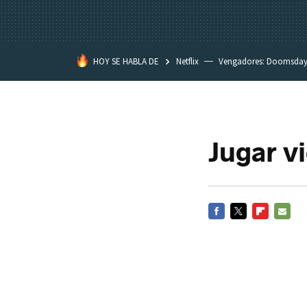
HOY SE HABLA DE
Netflix
Vengadores: Doomsda
Classroom
Spider-Man: Brand
Jugar v
FACEBOOK
TWITTER
FLIPBOARD
E-
MAIL