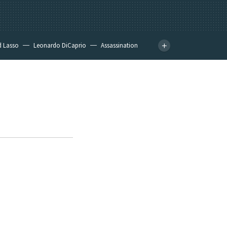
d Lasso
Leonardo DiCaprio
Assassination