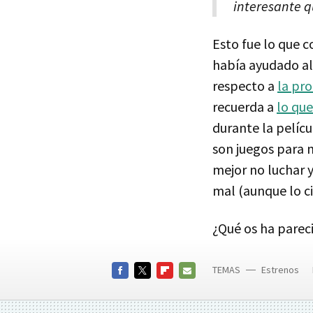
interesante q
Esto fue lo que 
había ayudado al
respecto a
la pr
recuerda a
lo que
durante la pelíc
son juegos para 
mejor no luchar y
mal (aunque lo ci
¿Qué os ha pareci
TEMAS
Estrenos
FACEBOOK
TWITTER
FLIPBOARD
E-
MAIL