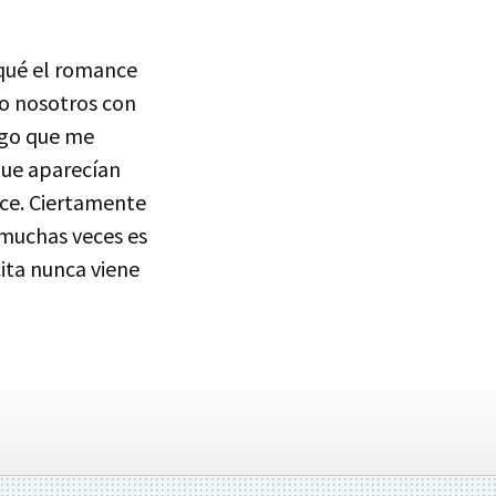
 qué el romance
do nosotros con
algo que me
que aparecían
nce. Ciertamente
 muchas veces es
cita nunca viene