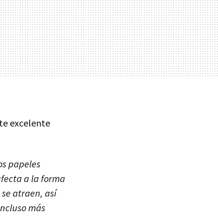
ste excelente
los papeles
afecta a la forma
se atraen, así
incluso más