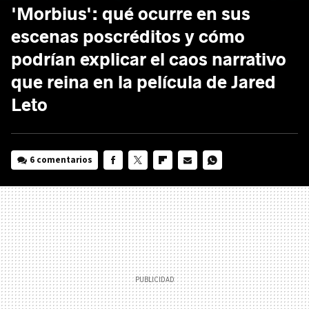
'Morbius': qué ocurre en sus
escenas poscréditos y cómo
podrían explicar el caos narrativo
que reina en la película de Jared
Leto
6 comentarios
FACEBOOK
TWITTER
FLIPBOARD
E-
WHATSAPP
MAIL