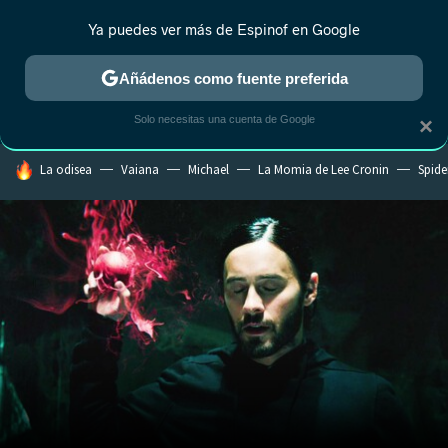
Ya puedes ver más de Espinof en Google
CRÍTICA
ESTRENOS
REALITY
ANIME
RANKINGS CINE
RA
Añádenos como fuente preferida
Solo necesitas una cuenta de Google
×
HOY SE HABLA DE
La odisea
Vaiana
Michael
La Momia de Lee Cronin
Spide