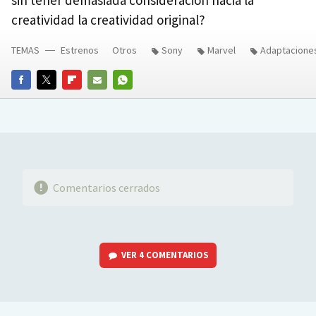
sin tener demasiada consideración hacia la
creatividad la creatividad original?
TEMAS
Estrenos
Otros
Sony
Marvel
Adaptacione
FACEBOOK
TWITTER
FLIPBOARD
E-
WHATSAPP
MAIL
Comentarios cerrados
VER
4 COMENTARIOS