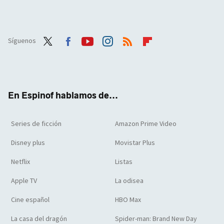
Síguenos
Twit
Face
Yout
Inst
RSS
Flip
ter
boo
ube
agra
boar
k
m
d
En Espinof hablamos de...
Series de ficción
Amazon Prime Video
Disney plus
Movistar Plus
Netflix
Listas
Apple TV
La odisea
Cine español
HBO Max
La casa del dragón
Spider-man: Brand New Day