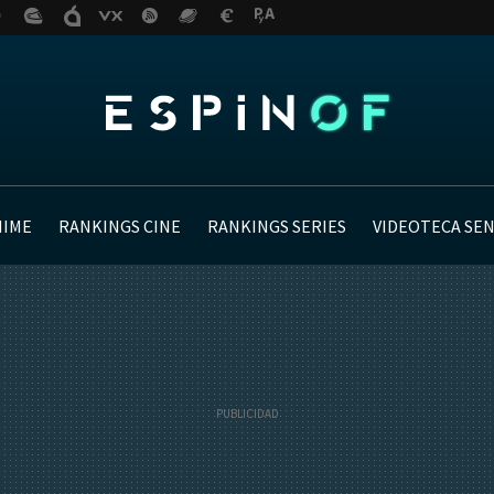
NIME
RANKINGS CINE
RANKINGS SERIES
VIDEOTECA SE