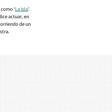
 como ‘
La isla
’.
 dice actuar, en
 corriendo de un
stra.