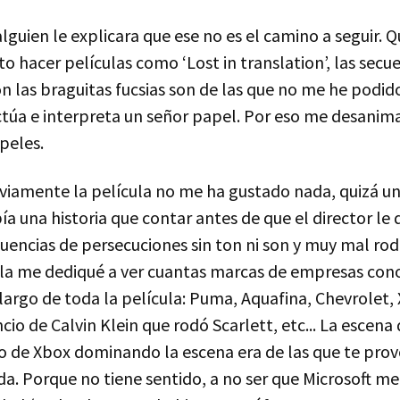
lguien le explicara que ese no es el camino a seguir. Q
o hacer películas como ‘Lost in translation’, las secu
on las braguitas fucsias son de las que no me he podido
túa e interpreta un señor papel. Por eso me desanim
peles.
viamente la película no me ha gustado nada, quizá un
a una historia que contar antes de que el director le
uencias de persecuciones sin ton ni son y muy mal roda
ula me dediqué a ver cuantas marcas de empresas con
 largo de toda la película: Puma, Aquafina, Chevrolet
cio de Calvin Klein que rodó Scarlett, etc... La escena 
ogo de Xbox dominando la escena era de las que te pr
da. Porque no tiene sentido, a no ser que Microsoft 