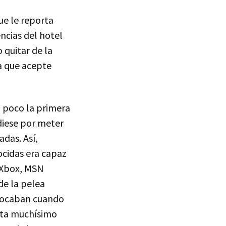
ue le reporta
encias del hotel
 quitar de la
a que acepte
 poco la primera
 diese por meter
das. Así,
ocidas era capaz
, Xbox, MSN
de la pelea
ovocaban cuando
meta muchísimo