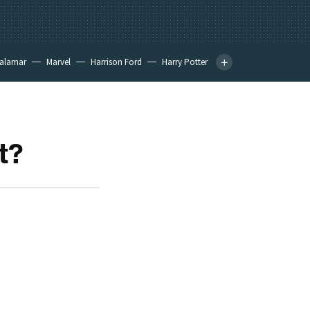
calamar
Marvel
Harrison Ford
Harry Potter
t?