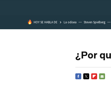
HOY SE HABLA DE
La odisea
Steven Spielberg
Kimetsu no Yaiba
¿Por qué
FACEBOOK
TWITTER
FLIPBOARD
E-
MAIL