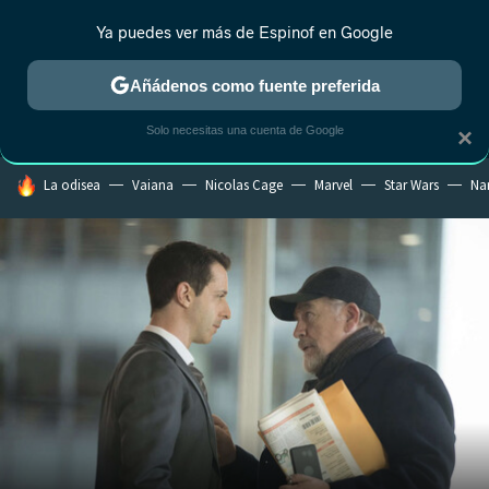
Ya puedes ver más de Espinof en Google
MENÚ
NUEVO
Añádenos como fuente preferida
CRÍTICA
ESTRENOS
REALITY
ANIME
RANKINGS CINE
RA
Solo necesitas una cuenta de Google
×
HOY SE HABLA DE
La odisea
Vaiana
Nicolas Cage
Marvel
Star Wars
Na