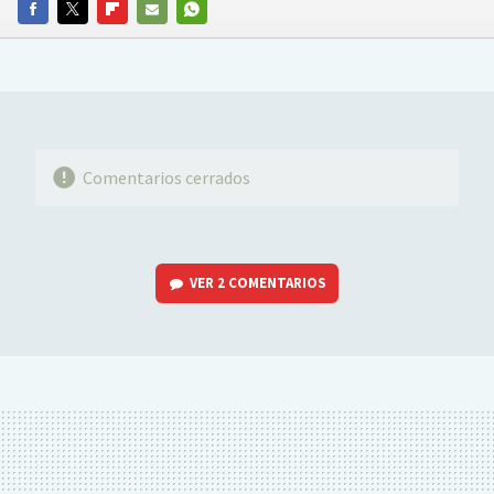
FACEBOOK
TWITTER
FLIPBOARD
E-
WHATSAPP
MAIL
Comentarios cerrados
VER
2 COMENTARIOS