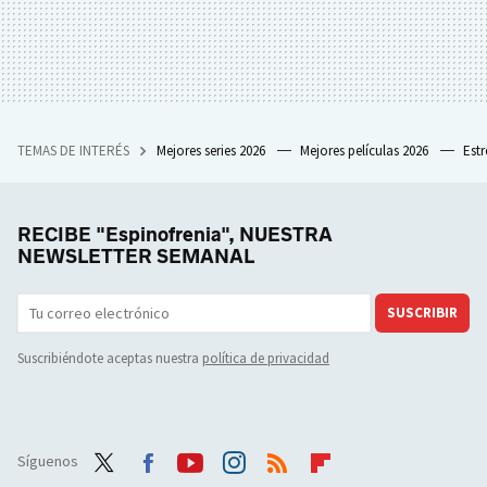
TEMAS DE INTERÉS
Mejores series 2026
Mejores películas 2026
Est
RECIBE "Espinofrenia", NUESTRA
NEWSLETTER SEMANAL
SUSCRIBIR
Suscribiéndote aceptas nuestra
política de privacidad
Síguenos