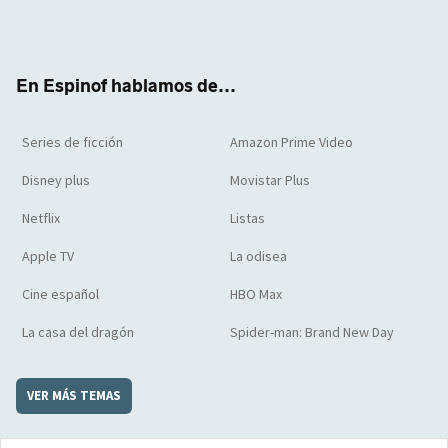
Twit
Face
Yout
Inst
RSS
Flip
ter
boo
ube
agra
boar
k
m
d
En Espinof hablamos de...
Series de ficción
Amazon Prime Video
Disney plus
Movistar Plus
Netflix
Listas
Apple TV
La odisea
Cine español
HBO Max
La casa del dragón
Spider-man: Brand New Day
VER MÁS TEMAS