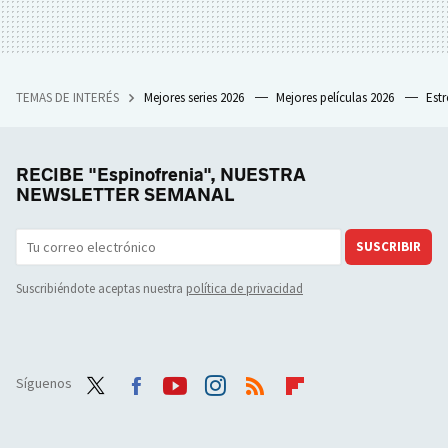
TEMAS DE INTERÉS
Mejores series 2026
Mejores películas 2026
Est
RECIBE "Espinofrenia", NUESTRA
NEWSLETTER SEMANAL
SUSCRIBIR
Suscribiéndote aceptas nuestra
política de privacidad
Síguenos
Twit
Face
Yout
Inst
RSS
Flip
ter
boo
ube
agra
boar