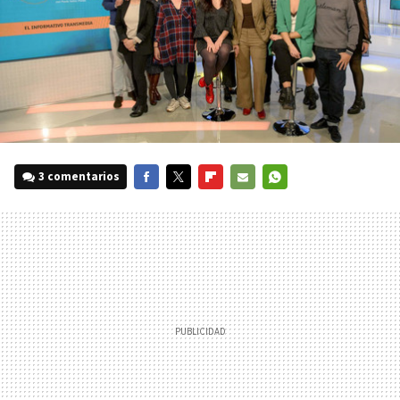
3 comentarios
FACEBOOK
TWITTER
FLIPBOARD
E-
WHATSAPP
MAIL