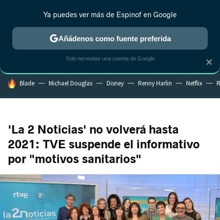
Ya puedes ver más de Espinof en Google
CRÍTICA
ESTRENOS
REALITY
ANIME
RANKINGS CINE
RA
Añádenos como fuente preferida
Solo necesitas una cuenta de Google
×
HOY SE HABLA DE
Blade
Michael Douglas
Disney
Renny Harlin
Netflix
R
'La 2 Noticias' no volverá hasta
2021: TVE suspende el informativo
por "motivos sanitarios"