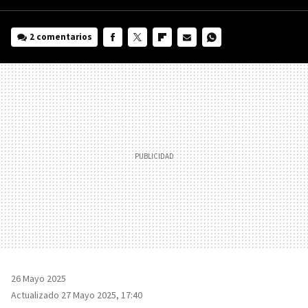
2 comentarios
FACEBOOK
TWITTER
FLIPBOARD
E-
WHATSAPP
MAIL
26 Mayo 2025
Actualizado 27 Mayo 2025, 17:40