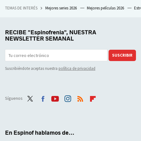
TEMAS DE INTERÉS
Mejores series 2026
Mejores películas 2026
Est
RECIBE "Espinofrenia", NUESTRA
NEWSLETTER SEMANAL
SUSCRIBIR
Suscribiéndote aceptas nuestra
política de privacidad
Síguenos
Twit
Face
Yout
Inst
RSS
Flip
ter
boo
ube
agra
boar
k
m
d
En Espinof hablamos de...