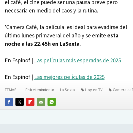
el café, el cine puede ser una pausa breve pero
necesaria en medio del caos y la rutina.
'Camera Café, la película' es ideal para evadirse del
último lunes primaveral del año y se emite
esta
noche a las 22.45h en LaSexta
.
En Espinof |
Las películas más esperadas de 2025
En Espinof |
Las mejores películas de 2025
TEMAS
Entretenimiento
La Sexta
Hoy en TV
Camera café
FACEBOOK
TWITTER
FLIPBOARD
E-
WHATSAPP
MAIL