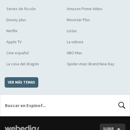
Series de ficción
Amazon Prime Video
Disney plus
Movistar Plus
Netflix
Listas
Apple TV
La odisea
Cine español
HBO Max
La casa del dragón
Spider-man: Brand New Day
VER MÁS TEMAS
BUSCA
SUBIR