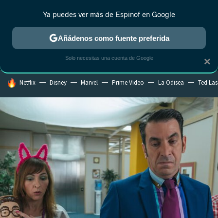
Ya puedes ver más de Espinof en Google
MENÚ
NUEVO
Añádenos como fuente preferida
CRÍTICA
ESTRENOS
REALITY
ANIME
RANKINGS CINE
RA
Solo necesitas una cuenta de Google
×
HOY SE HABLA DE
Netflix
Disney
Marvel
Prime Video
La Odisea
Ted La