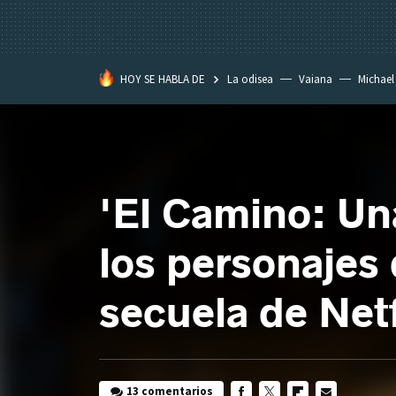
HOY SE HABLA DE
La odisea
Vaiana
Michael
Eastwood
'El Camino: Un
los personajes 
secuela de Netf
13 comentarios