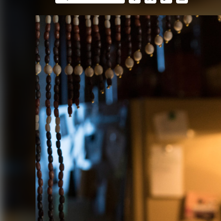
FACEBOOK
TWITTER
FLIPBOARD
E-
MAIL