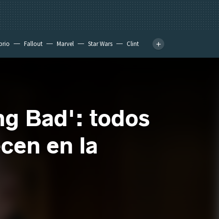
prio
Fallout
Marvel
Star Wars
Clint
ng Bad': todos
ecen en la