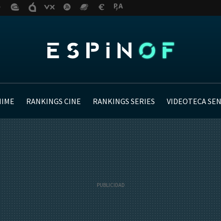
NIME
RANKINGS CINE
RANKINGS SERIES
VIDEOTECA SE