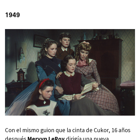
1949
Con el mismo guion que la cinta de Cukor, 16 años
después
Mervyn LeRoy
dirigía una nueva