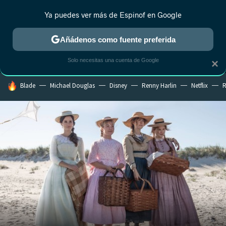
Ya puedes ver más de Espinof en Google
MENÚ
NUEVO
Añádenos como fuente preferida
CRÍTICA
ESTRENOS
REALITY
ANIME
RANKINGS CINE
RA
Solo necesitas una cuenta de Google
×
HOY SE HABLA DE
Blade
Michael Douglas
Disney
Renny Harlin
Netflix
R