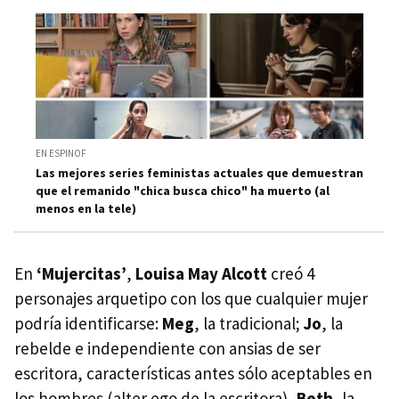
EN ESPINOF
Las mejores series feministas actuales que demuestran
que el remanido "chica busca chico" ha muerto (al
menos en la tele)
En
‘Mujercitas’
,
Louisa May Alcott
creó 4
personajes arquetipo con los que cualquier mujer
podría identificarse:
Meg
, la tradicional;
Jo
, la
rebelde e independiente con ansias de ser
escritora, características antes sólo aceptables en
los hombres (alter ego de la escritora),
Beth
, la