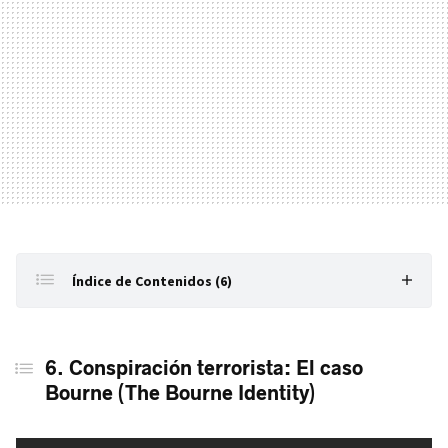
Índice de Contenidos (6)
6. Conspiración terrorista: El caso Bourne (The Bourne
Identity)
6. Conspiración terrorista: El caso
Bourne (The Bourne Identity)
5. El legado de Bourne (The Bourne Legacy)
4. Jason Bourne