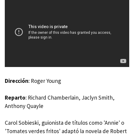
3. El mito de Bourne (The Bourne Supremacy)
2. El caso Bourne (The Bourne Identity)
1. El ultimátum de Bourne (The Bourne Ultimatum)
Dirección
: Roger Young
Reparto
: Richard Chamberlain, Jaclyn Smith,
Anthony Quayle
Carol Sobieski, guionista de títulos como 'Annie' o
'Tomates verdes fritos' adaptó la novela de Robert