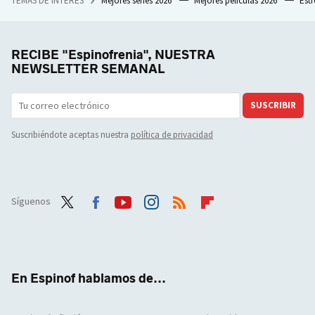
TEMAS DE INTERÉS
Mejores series 2026
Mejores películas 2026
Est
RECIBE "Espinofrenia", NUESTRA
NEWSLETTER SEMANAL
SUSCRIBIR
Suscribiéndote aceptas nuestra
política de privacidad
Síguenos
Twit
Face
Yout
Inst
RSS
Flip
ter
boo
ube
agra
boar
k
m
d
En Espinof hablamos de...