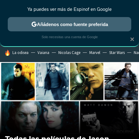
Ya puedes ver más de Espinof en Google
CRÍTICA
ESTRENOS
REALITY
ANIME
RANKINGS CINE
RA
Añádenos como fuente preferida
Solo necesitas una cuenta de Google
×
HOY SE HABLA DE
La odisea
Vaiana
Nicolas Cage
Marvel
Star Wars
Na