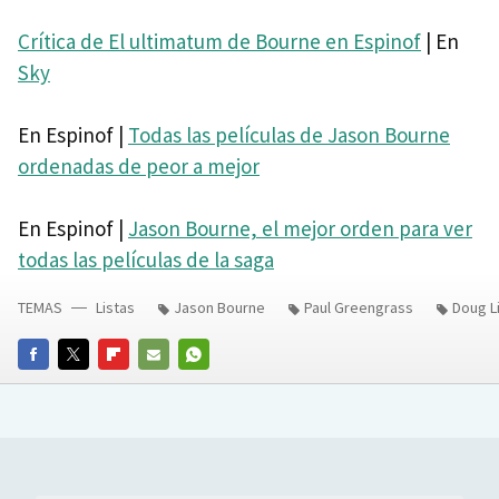
Crítica de El ultimatum de Bourne en Espinof
| En
Sky
En Espinof |
Todas las películas de Jason Bourne
ordenadas de peor a mejor
En Espinof |
Jason Bourne, el mejor orden para ver
todas las películas de la saga
TEMAS
Listas
Jason Bourne
Paul Greengrass
Doug L
FACEBOOK
TWITTER
FLIPBOARD
E-
WHATSAPP
MAIL