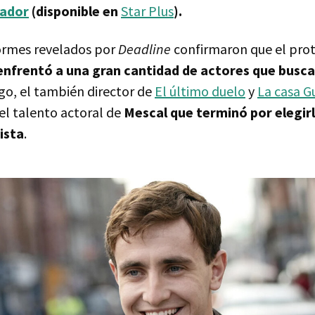
iador
(disponible en
Star Plus
).
ormes revelados por
Deadline
confirmaron que el pro
enfrentó a una gran cantidad de actores que busc
go, el también director de
El último duelo
y
La casa G
el talento actoral de
Mescal que terminó por elegir
ista
.