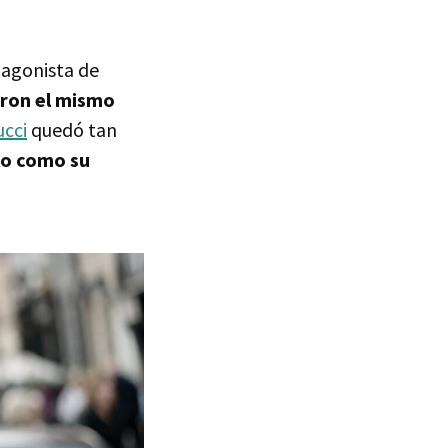
tagonista de
aron el mismo
ucci
quedó tan
lo como su