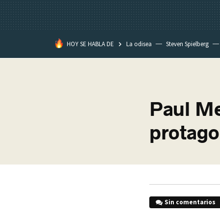
HOY SE HABLA DE
La odisea
Steven Spielberg
Star Wars
Paul Me
protago
Sin comentarios