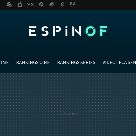
NIME
RANKINGS CINE
RANKINGS SERIES
VIDEOTECA SE