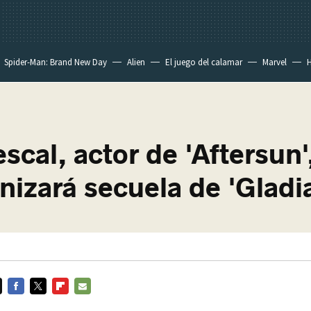
Spider-Man: Brand New Day
Alien
El juego del calamar
Marvel
H
scal, actor de 'Aftersun'
nizará secuela de 'Gladi
FACEBOOK
TWITTER
FLIPBOARD
E-