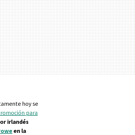
stamente hoy se
promoción para
tor irlandés
Crowe
en la