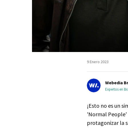
9 Enero 2023
Webedia Br
Expertos en B
¡Esto no es un si
'Normal People' y
protagonizar la s