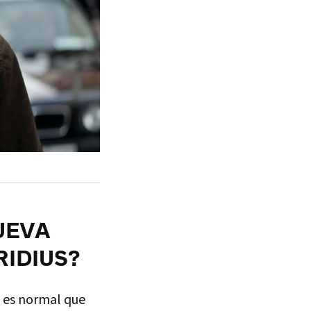
UEVA
IDIUS?
e es normal que