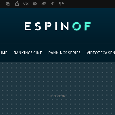
NIME
RANKINGS CINE
RANKINGS SERIES
VIDEOTECA SE