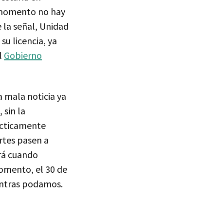
l momento no hay
 la señal, Unidad
su licencia, ya
l
Gobierno
a mala noticia ya
 sin la
ácticamente
rtes pasen a
rá cuando
omento, el 30 de
ientras podamos.