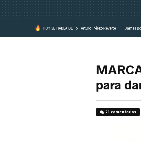
HOY SE HABLA DE
Arturo Pérez-Reverte
James B
MARCA T
para da
21 comentarios