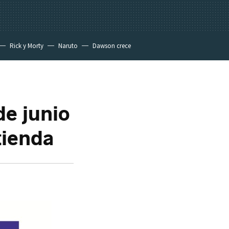
Rick y Morty
Naruto
Dawson crece
e junio
tienda