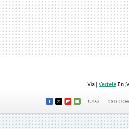
Vía |
Vertele
En ¡V
TEMAS
Otras cade
FACEBOOK
TWITTER
FLIPBOARD
E-
MAIL