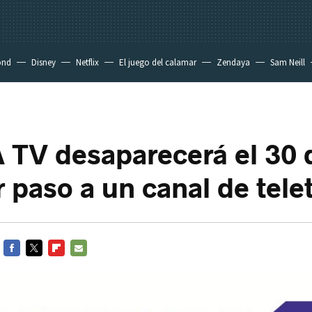
ond
Disney
Netflix
El juego del calamar
Zendaya
Sam Neill
V desaparecerá el 30 d
r paso a un canal de tele
FACEBOOK
TWITTER
FLIPBOARD
E-
MAIL