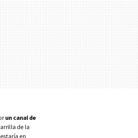
or
un canal de
rrilla de la
 estaría en