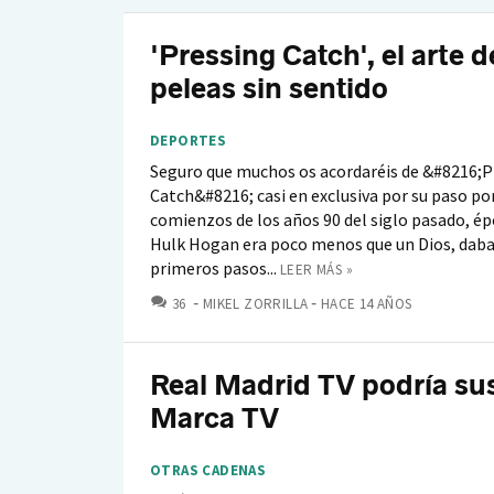
'Pressing Catch', el arte d
peleas sin sentido
DEPORTES
Seguro que muchos os acordaréis de &#8216;P
Catch&#8216; casi en exclusiva por su paso po
comienzos de los años 90 del siglo pasado, ép
Hulk Hogan era poco menos que un Dios, daba
primeros pasos...
LEER MÁS »
COMENTARIOS
36
MIKEL ZORRILLA
HACE 14 AÑOS
Real Madrid TV podría sust
Marca TV
OTRAS CADENAS