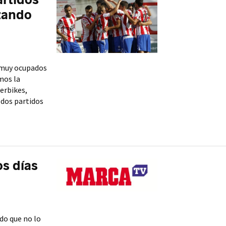
zando
o muy ocupados
mos la
erbikes,
 dos partidos
s días
ndo que no lo