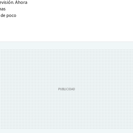
evisión. Ahora
mas
 de poco