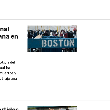
nal
gana en
ticia del
cual ha
 muertos y
s trajo una
artidos