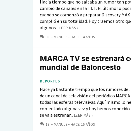
Hacía tiempo que no saltaba un rumor tan po
cambio de canales en la TDT. El último lo pud
cuando se comenzó a preparar Discovery MAX y 
cumplió en su totalidad. Hoy traemos otro qu
algunos...
LEER MÁS »
COMENTARIOS
38
MANULS
HACE 14 AÑOS
MARCA TV se estrenará c
mundial de Baloncesto
DEPORTES
Hace ya bastante tiempo que los rumores de
de un canal de televisión del periódico MARCA
todas las esferas televisivas. Aquí mismo lo 
comentado alguna vez y hoy hemos conocido q
se va a estrenar...
LEER MÁS »
COMENTARIOS
18
MANULS
HACE 16 AÑOS