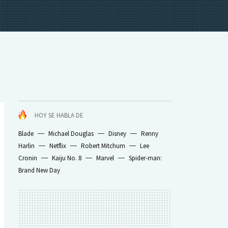
HOY SE HABLA DE
Blade
Michael Douglas
Disney
Renny
Harlin
Netflix
Robert Mitchum
Lee
Cronin
Kaiju No. 8
Marvel
Spider-man:
Brand New Day