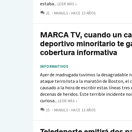
estaba...
LEER MÁS »
COMENTARIOS
21
MANULS
HACE 13 AÑOS
MARCA TV, cuando un ca
deportivo minoritario te 
cobertura informativa
INFORMATIVOS
Ayer de madrugada tuvimos la desagradable no
ataque terrorista a la maratón de Boston, el 
causado a la hora de escribir estas líneas tres
decenas de heridos. Este terrible incidente no
curiosa...
LEER MÁS »
COMENTARIOS
15
MANULS
HACE 13 AÑOS
Teledeporte emitirá dos p