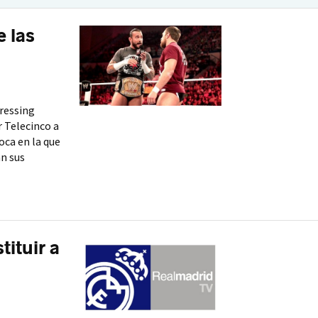
e las
ressing
r Telecinco a
oca en la que
n sus
ituir a