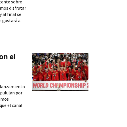
tente sobre
imos disfrutar
al final se
e gustará a
on el
l lanzamiento
 pululan por
hemos
ue el canal