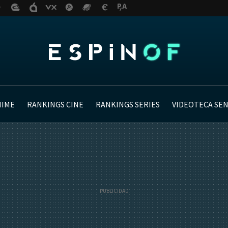
NIME
RANKINGS CINE
RANKINGS SERIES
VIDEOTECA SE