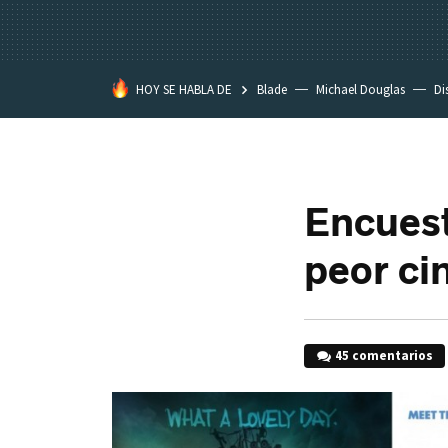
HOY SE HABLA DE
Blade
Michael Douglas
Di
Encuest
peor ci
45 comentarios