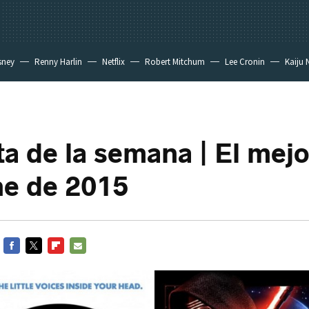
sney
Renny Harlin
Netflix
Robert Mitchum
Lee Cronin
Kaiju 
a de la semana | El mejor
ne de 2015
FACEBOOK
TWITTER
FLIPBOARD
E-
MAIL