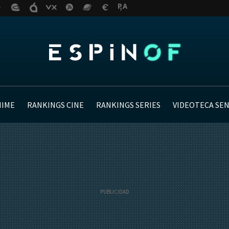
NIME
RANKINGS CINE
RANKINGS SERIES
VIDEOTECA SE