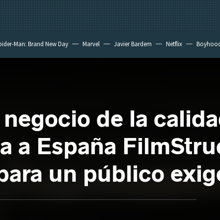
pider-Man: Brand New Day
Marvel
Javier Bardem
Netflix
Boyhoo
negocio de la calida
ga a España FilmStru
para un público exig