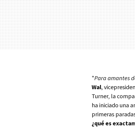
"
Para amantes de
Wal
, vicepreside
Turner, la compañ
ha iniciado una a
primeras paradas
¿qué es exacta