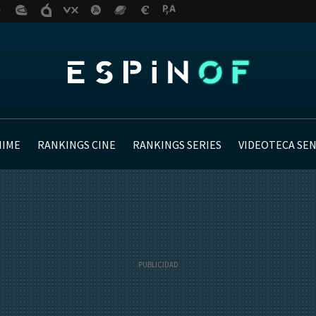
NIME
RANKINGS CINE
RANKINGS SERIES
VIDEOTECA SE