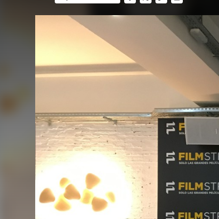
FACEBOOK
TWITTER
FLIPBOARD
E-
MAIL