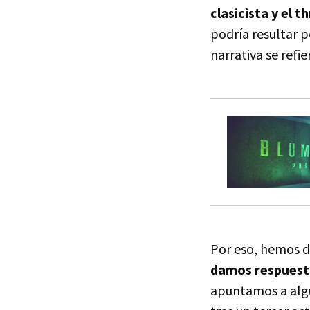
clasicista y el t
podría resultar p
narrativa se refie
Por eso, hemos d
damos respuesta
apuntamos a algu