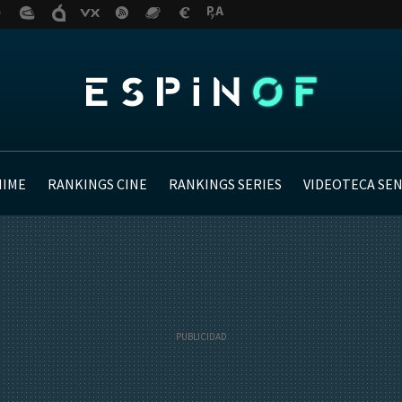
NIME
RANKINGS CINE
RANKINGS SERIES
VIDEOTECA SE