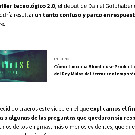
hriller tecnológico 2.0
, el debut de Daniel Goldhaber 
odría resultar
un tanto confuso y parco en respues
re.
EN ESPINOF
Cómo funciona Blumhouse Productio
del Rey Midas del terror contempor
ecidido traeros este vídeo en el que
explicamos el fi
 a algunas de las preguntas que quedaron sin res
nos de los enigmas, más o menos evidentes, que qued