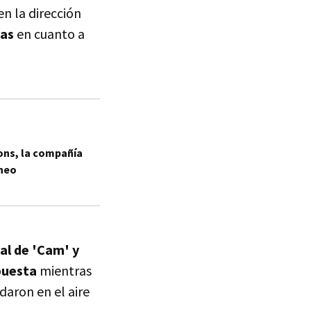
en la dirección
tas
en cuanto a
ns, la compañía
áneo
nal de 'Cam' y
puesta
mientras
aron en el aire