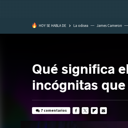
HOY SE HABLA DE
La odisea
James Cameron
Tom Cruise
La Momia
Qué significa e
incógnitas que 
7 comentarios
FACEBOOK
TWITTER
FLIPBOARD
E-
MAIL