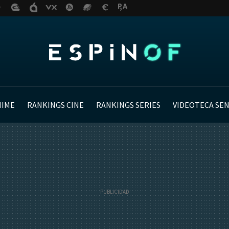
NIME
RANKINGS CINE
RANKINGS SERIES
VIDEOTECA SE