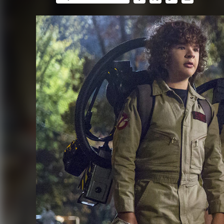
FACEBOOK
TWITTER
FLIPBOARD
E-
MAIL