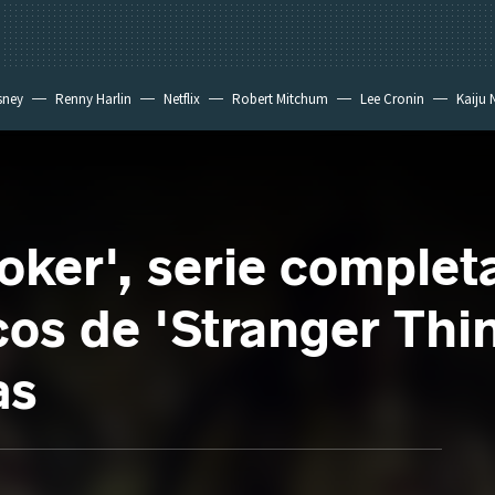
sney
Renny Harlin
Netflix
Robert Mitchum
Lee Cronin
Kaiju 
oker', serie complet
os de 'Stranger Thi
as