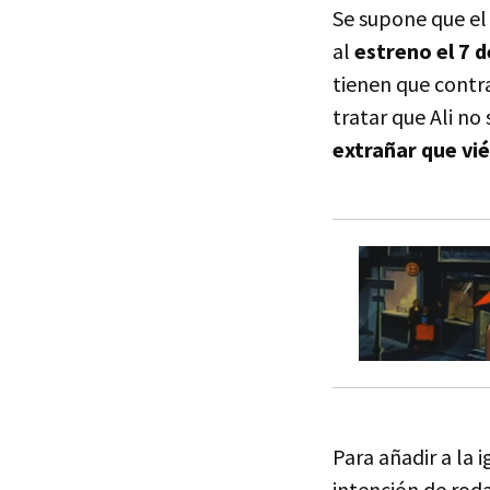
Se supone que el
al
estreno el 7 
tienen que contra
tratar que Ali no 
extrañar que vi
Para añadir a la 
intención de roda