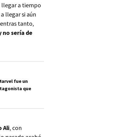
 llegar a tiempo
a llegar si aún
ientras tanto,
y no sería de
Marvel fue un
tagonista que
 Ali
, con
año pasado acabó