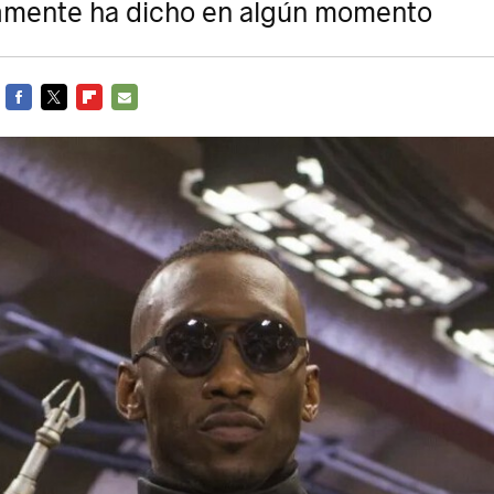
amente ha dicho en algún momento
FACEBOOK
TWITTER
FLIPBOARD
E-
MAIL