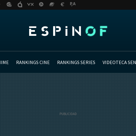
NIME
RANKINGS CINE
RANKINGS SERIES
VIDEOTECA SE