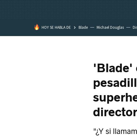
HOY SE HABLA DE
Blade
Michael Douglas
Di
'Blade'
pesadill
superhe
directo
"¿Y si llama