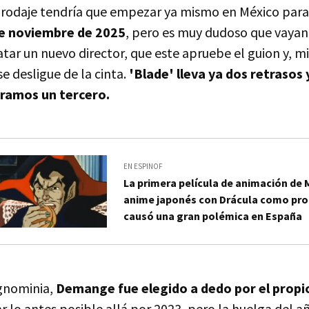
 rodaje tendría que empezar ya mismo en México para
de noviembre de 2025
, pero es muy dudoso que vayan 
tar un nuevo director, que este apruebe el guion y, m
se desligue de la cinta.
'Blade' lleva ya dos retrasos 
éramos un tercero.
EN ESPINOF
La primera película de animación de 
anime japonés con Drácula como pro
causó una gran polémica en España
ignominia,
Demange fue elegido a dedo por el propio
r lo antes posible allá por 2023, pero la huelga del 