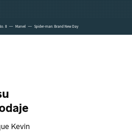
No. 8
Marvel
Spider-man: Brand New Day
su
rodaje
que Kevin