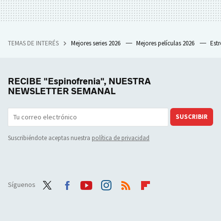
TEMAS DE INTERÉS
Mejores series 2026
Mejores películas 2026
Est
RECIBE "Espinofrenia", NUESTRA
NEWSLETTER SEMANAL
SUSCRIBIR
Suscribiéndote aceptas nuestra
política de privacidad
Síguenos
Twit
Face
Yout
Inst
RSS
Flip
ter
boo
ube
agra
boar