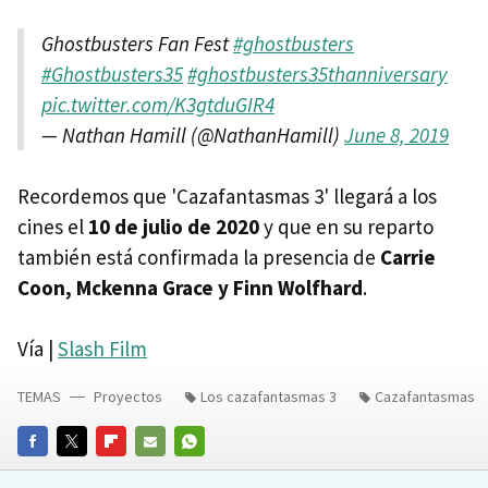
Ghostbusters Fan Fest
#ghostbusters
#Ghostbusters35
#ghostbusters35thanniversary
pic.twitter.com/K3gtduGIR4
— Nathan Hamill (@NathanHamill)
June 8, 2019
Recordemos que 'Cazafantasmas 3' llegará a los
cines el
10 de julio de 2020
y que en su reparto
también está confirmada la presencia de
Carrie
Coon, Mckenna Grace y Finn Wolfhard
.
Vía |
Slash Film
TEMAS
Proyectos
Los cazafantasmas 3
Cazafantasmas
FACEBOOK
TWITTER
FLIPBOARD
E-
WHATSAPP