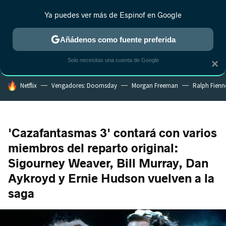
Ya puedes ver más de Espinof en Google
MENÚ
NUEVO
Añádenos como fuente preferida
CRÍTICA
ESTRENOS
REALITY
ANIME
RANKINGS CINE
RA
Solo necesitas una cuenta de Google
×
HOY SE HABLA DE
Netflix
Vengadores: Doomsday
Morgan Freeman
Ralph Fienn
'Cazafantasmas 3' contará con varios
miembros del reparto original:
Sigourney Weaver, Bill Murray, Dan
Aykroyd y Ernie Hudson vuelven a la
saga