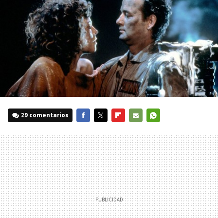
29 comentarios
FACEBOOK
TWITTER
FLIPBOARD
E-
WHATSAPP
MAIL