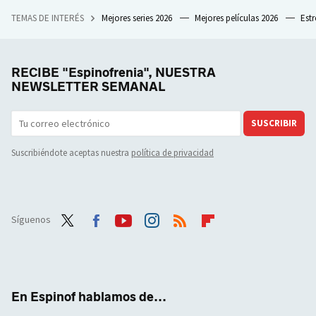
TEMAS DE INTERÉS
Mejores series 2026
Mejores películas 2026
Est
RECIBE "Espinofrenia", NUESTRA
NEWSLETTER SEMANAL
SUSCRIBIR
Suscribiéndote aceptas nuestra
política de privacidad
Síguenos
Twit
Face
Yout
Inst
RSS
Flip
ter
boo
ube
agra
boar
k
m
d
En Espinof hablamos de...