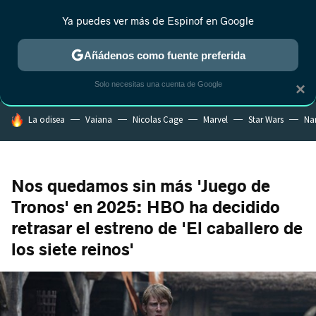
Ya puedes ver más de Espinof en Google
MENÚ
NUEVO
Añádenos como fuente preferida
CRÍTICA
ESTRENOS
REALITY
ANIME
RANKINGS CINE
RA
Solo necesitas una cuenta de Google
×
HOY SE HABLA DE
La odisea
Vaiana
Nicolas Cage
Marvel
Star Wars
Na
Nos quedamos sin más 'Juego de
Tronos' en 2025: HBO ha decidido
retrasar el estreno de 'El caballero de
los siete reinos'