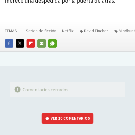
merece una despedida por la puerta de atrás.
TEMAS
Series de ficción
Netflix
David Fincher
Mindhunt
FACEBOOK
TWITTER
FLIPBOARD
E-
WHATSAPP
MAIL
Comentarios cerrados
VER
20 COMENTARIOS