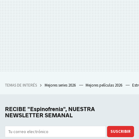
TEMAS DE INTERÉS
Mejores series 2026
Mejores películas 2026
Est
RECIBE "Espinofrenia", NUESTRA
NEWSLETTER SEMANAL
SUSCRIBIR