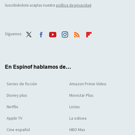
Suscribiéndote aceptas nuestra
política de privacidad
Síguenos
Twit
Face
Yout
Inst
RSS
Flip
ter
boo
ube
agra
boar
k
m
d
En Espinof hablamos de...
Series de ficción
Amazon Prime Video
Disney plus
Movistar Plus
Netflix
Listas
Apple TV
La odisea
Cine español
HBO Max