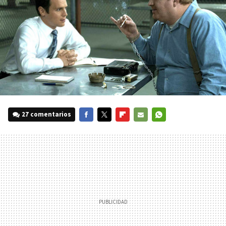
27 comentarios
FACEBOOK
TWITTER
FLIPBOARD
E-
WHATSAPP
MAIL