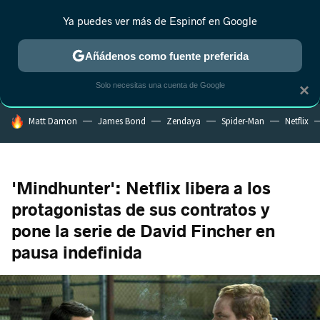
Ya puedes ver más de Espinof en Google
MENÚ
NUEVO
Añádenos como fuente preferida
CRÍTICA
ESTRENOS
REALITY
ANIME
RANKINGS CINE
RA
Solo necesitas una cuenta de Google
×
HOY SE HABLA DE
Matt Damon
James Bond
Zendaya
Spider-Man
Netflix
'Mindhunter': Netflix libera a los
protagonistas de sus contratos y
pone la serie de David Fincher en
pausa indefinida