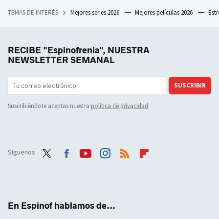
TEMAS DE INTERÉS
Mejores series 2026
Mejores películas 2026
Est
RECIBE "Espinofrenia", NUESTRA
NEWSLETTER SEMANAL
SUSCRIBIR
Suscribiéndote aceptas nuestra
política de privacidad
Síguenos
Twit
Face
Yout
Inst
RSS
Flip
ter
boo
ube
agra
boar
k
m
d
En Espinof hablamos de...