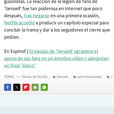
guionistas. La reacción de la legión de fans de
'Sense8' fue tan poderosa en Internet que poco
después,
tras negarse
en una primera ocasión,
Netflix accedió
a producir un capítulo especial para
concluir la trama y dar a los seguidores el cierre que
pedían.
En Espinof |
El equipo de 'Sense8' agradece el
apoyo de sus fans en un emotivo vídeo y adelantan
un final "épico"
TEMAS
Series de ficción
Sense8
Lana Wachowski
J.
FACEBOOK
TWITTER
FLIPBOARD
E-
WHATSAPP
MAIL