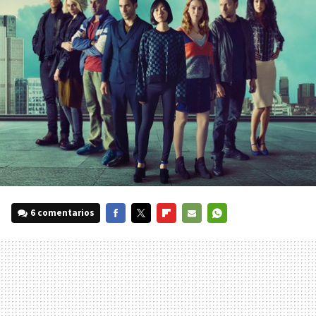
6 comentarios
FACEBOOK
TWITTER
FLIPBOARD
E-
WHATSAPP
MAIL