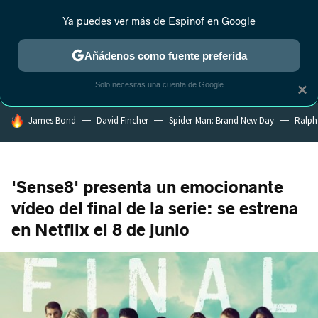
Ya puedes ver más de Espinof en Google
MENÚ
NUEVO
Añádenos como fuente preferida
CRÍTICA
ESTRENOS
REALITY
ANIME
RANKINGS CINE
RA
Solo necesitas una cuenta de Google
×
HOY SE HABLA DE
James Bond
David Fincher
Spider-Man: Brand New Day
Ralph
'Sense8' presenta un emocionante
vídeo del final de la serie: se estrena
en Netflix el 8 de junio