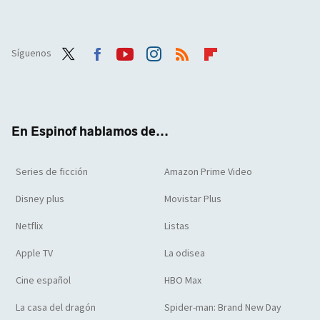
Síguenos
Twit
Face
Yout
Inst
RSS
Flip
ter
boo
ube
agra
boar
k
m
d
En Espinof hablamos de...
Series de ficción
Amazon Prime Video
Disney plus
Movistar Plus
Netflix
Listas
Apple TV
La odisea
Cine español
HBO Max
La casa del dragón
Spider-man: Brand New Day