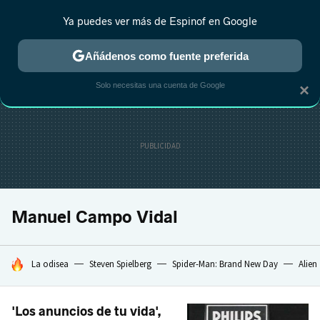
Ya puedes ver más de Espinof en Google
CRÍTICA
ESTRENOS
REALITY
ANIME
RANKINGS CINE
RA
Añádenos como fuente preferida
Solo necesitas una cuenta de Google
×
Manuel Campo Vidal
HOY SE HABLA DE
La odisea
Steven Spielberg
Spider-Man: Brand New Day
Alien
'Los anuncios de tu vida',