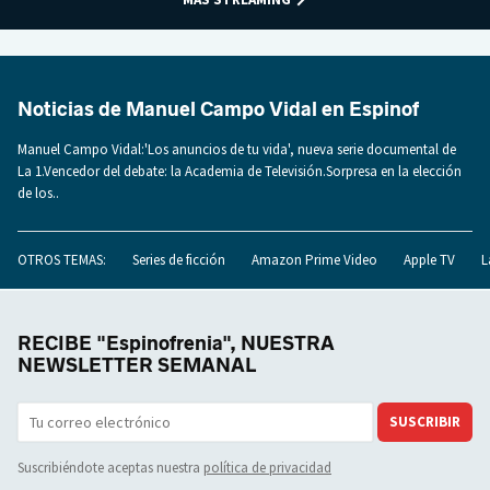
Noticias de Manuel Campo Vidal en Espinof
Manuel Campo Vidal:'Los anuncios de tu vida', nueva serie documental de
La 1.Vencedor del debate: la Academia de Televisión.Sorpresa en la elección
de los..
OTROS TEMAS:
Series de ficción
Amazon Prime Video
Apple TV
L
RECIBE "Espinofrenia", NUESTRA
NEWSLETTER SEMANAL
SUSCRIBIR
Suscribiéndote aceptas nuestra
política de privacidad