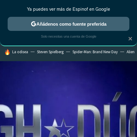
Ya puedes ver más de Espinof en Google
CRÍTICA
ESTRENOS
REALITY
ANIME
RANKINGS CINE
RA
Añádenos como fuente preferida
Solo necesitas una cuenta de Google
×
HOY SE HABLA DE
La odisea
Steven Spielberg
Spider-Man: Brand New Day
Alien