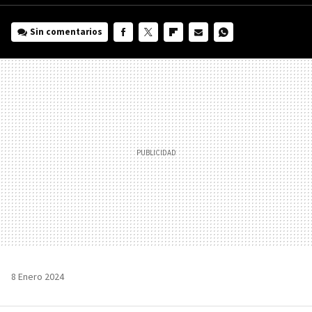
Sin comentarios
FACEBOOK
TWITTER
FLIPBOARD
E-
WHATSAPP
MAIL
8 Enero 2024