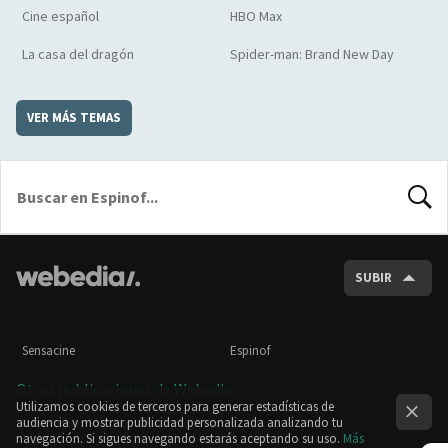
Cine español
HBO Max
La casa del dragón
Spider-man: Brand New Day
VER MÁS TEMAS
BUSCA
SUBIR
Sensacine
Espinof
Otras publicaciones de Webedia
Utilizamos cookies de terceros para generar estadísticas de
audiencia y mostrar publicidad personalizada analizando tu
navegación. Si sigues navegando estarás aceptando su uso.
Más