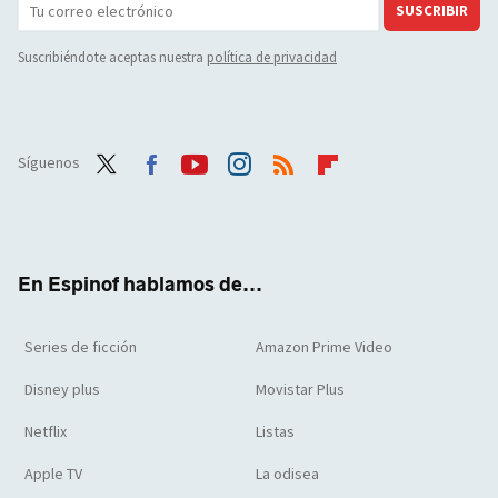
SUSCRIBIR
Suscribiéndote aceptas nuestra
política de privacidad
Síguenos
Twit
Face
Yout
Inst
RSS
Flip
ter
boo
ube
agra
boar
k
m
d
En Espinof hablamos de...
Series de ficción
Amazon Prime Video
Disney plus
Movistar Plus
Netflix
Listas
Apple TV
La odisea