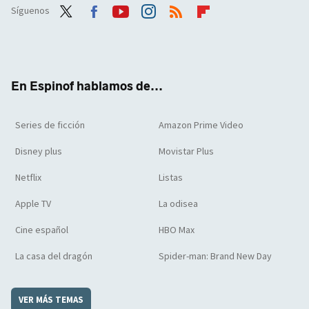
Síguenos
Twit
Face
Yout
Inst
RSS
Flip
ter
boo
ube
agra
boar
k
m
d
En Espinof hablamos de...
Series de ficción
Amazon Prime Video
Disney plus
Movistar Plus
Netflix
Listas
Apple TV
La odisea
Cine español
HBO Max
La casa del dragón
Spider-man: Brand New Day
VER MÁS TEMAS