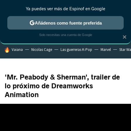
Ya puedes ver más de Espinof en Google
MENÚ
NUEVO
Añádenos como fuente preferida
CRÍTICA
ESTRENOS
REALITY
ANIME
RANKINGS CINE
RA
Solo necesitas una cuenta de Google
×
HOY SE HABLA DE
Vaiana
Nicolas Cage
Las guerreras K-Pop
Marvel
Star Wa
'Mr. Peabody & Sherman', trailer de
lo próximo de Dreamworks
Animation