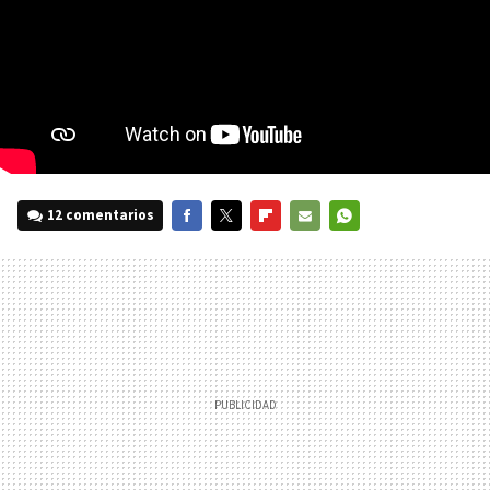
12 comentarios
FACEBOOK
TWITTER
FLIPBOARD
E-
WHATSAPP
MAIL