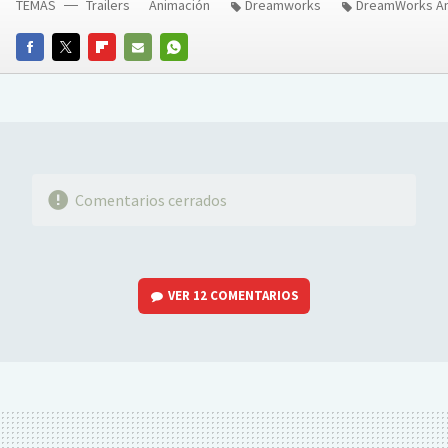
TEMAS
Trailers
Animación
Dreamworks
DreamWorks An
FACEBOOK
TWITTER
FLIPBOARD
E-
WHATSAPP
MAIL
Comentarios cerrados
VER
12 COMENTARIOS