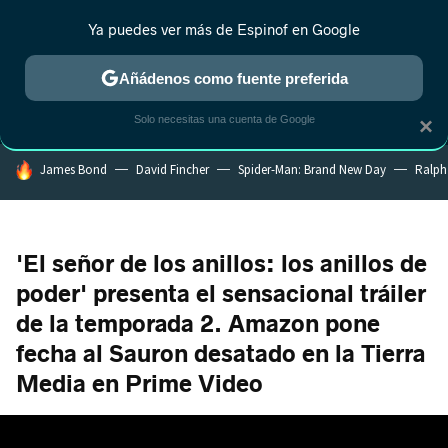
Ya puedes ver más de Espinof en Google
MENÚ
NUEVO
Añádenos como fuente preferida
CRÍTICA
ESTRENOS
REALITY
ANIME
RANKINGS CINE
RA
Solo necesitas una cuenta de Google
×
HOY SE HABLA DE
James Bond
David Fincher
Spider-Man: Brand New Day
Ralph
'El señor de los anillos: los anillos de
poder' presenta el sensacional tráiler
de la temporada 2. Amazon pone
fecha al Sauron desatado en la Tierra
Media en Prime Video