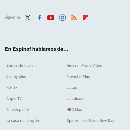
Síguenos
Twit
Face
Yout
Inst
RSS
Flip
ter
boo
ube
agra
boar
k
m
d
En Espinof hablamos de...
Series de ficción
Amazon Prime Video
Disney plus
Movistar Plus
Netflix
Listas
Apple TV
La odisea
Cine español
HBO Max
La casa del dragón
Spider-man: Brand New Day