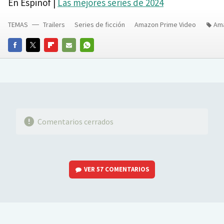
En Espinof |
Las mejores series de 2024
TEMAS
Trailers
Series de ficción
Amazon Prime Video
Ama
FACEBOOK
TWITTER
FLIPBOARD
E-
WHATSAPP
MAIL
Comentarios cerrados
VER
57 COMENTARIOS