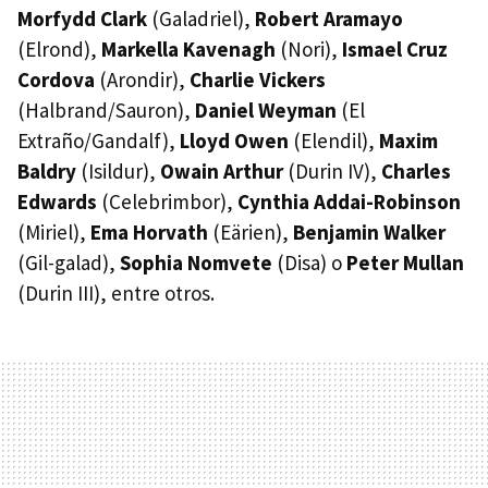
Morfydd Clark
(Galadriel),
Robert Aramayo
(Elrond),
Markella Kavenagh
(Nori),
Ismael Cruz
Cordova
(Arondir),
Charlie Vickers
(Halbrand/Sauron),
Daniel Weyman
(El
Extraño/Gandalf),
Lloyd Owen
(Elendil),
Maxim
Baldry
(Isildur),
Owain Arthur
(Durin IV),
Charles
Edwards
(Celebrimbor),
Cynthia Addai-Robinson
(Miriel),
Ema Horvath
(Eärien),
Benjamin Walker
(Gil-galad),
Sophia Nomvete
(Disa) o
Peter Mullan
(Durin III), entre otros.